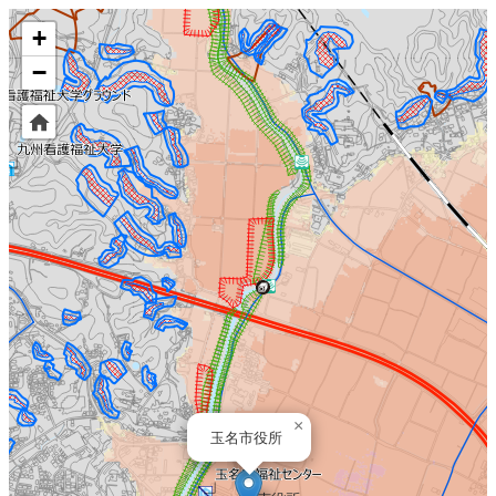
+
−
×
玉名市役所