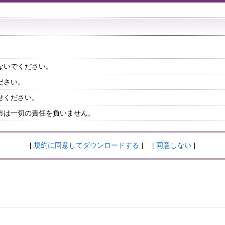
ないでください。
ださい。
せください。
市は一切の責任を負いません。
[
規約に同意してダウンロードする
] [
同意しない
]