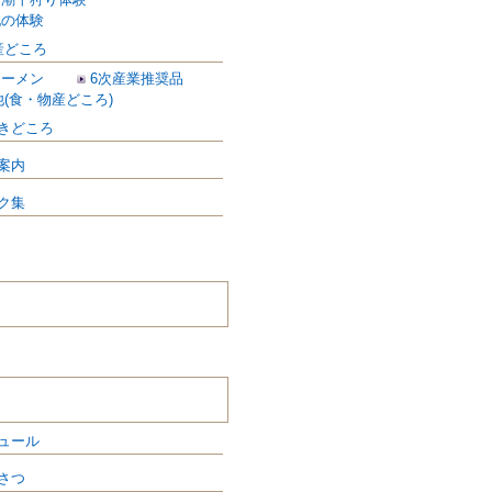
他の体験
産どころ
ラーメン
6次産業推奨品
(食・物産どころ)
きどころ
案内
ク集
ュール
さつ