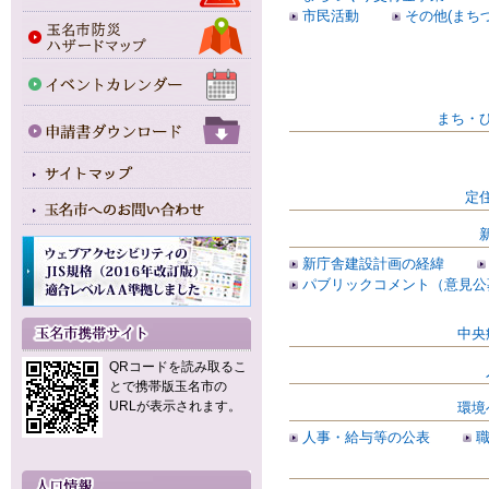
市民活動
その他(まち
まち・
定
新庁舎建設計画の経緯
パブリックコメント（意見公
中央
QRコードを読み取るこ
とで携帯版玉名市の
URLが表示されます。
環境
人事・給与等の公表