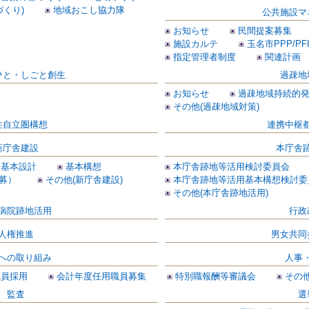
づくり)
地域おこし協力隊
公共施設マ
お知らせ
民間提案募集
施設カルテ
玉名市PPP/P
指定管理者制度
関連計画
ひと・しごと創生
過疎地
お知らせ
過疎地域持続的
その他(過疎地域対策)
住自立圏構想
連携中枢
新庁舎建設
本庁舎
基本設計
基本構想
本庁舎跡地等活用検討委員会
募）
その他(新庁舎建設)
本庁舎跡地等活用基本構想検討委
その他(本庁舎跡地活用)
病院跡地活用
行政
人権推進
男女共同
への取り組み
人事
職員採用
会計年度任用職員募集
特別職報酬等審議会
その他
監査
選