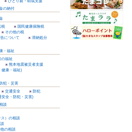
ひとり親・助成支援
金の納付
金
民税
国民健康保険税
その他の税
申告について
滞納処分
康・福祉
者の福祉
熊本地震被災者支援
・健康・福祉)
防犯・災害
交通安全
防犯
通安全・防犯・災害)
相談
ンス）の相談
相談
の他の相談