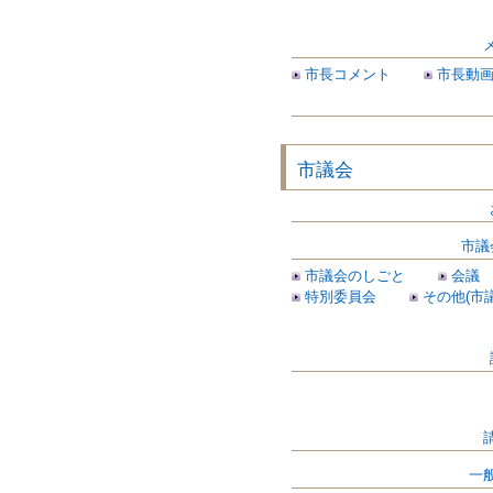
市長コメント
市長動
市議会
市議
市議会のしごと
会議
特別委員会
その他(市
一