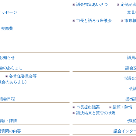
議会招集あいさつ
定例記
メッセージ
意見
画
市長と語ろう座談会
市政
交際費
お知らせ
議員
会のあらまし
議会
各常任委員会等
市議会
議会のあらまし)
会
議会日程
提出
市長提出議案
請願・陳情
議決結果と賛否の状況
請願・陳情
傍聴
般質問の内容
議会インタ