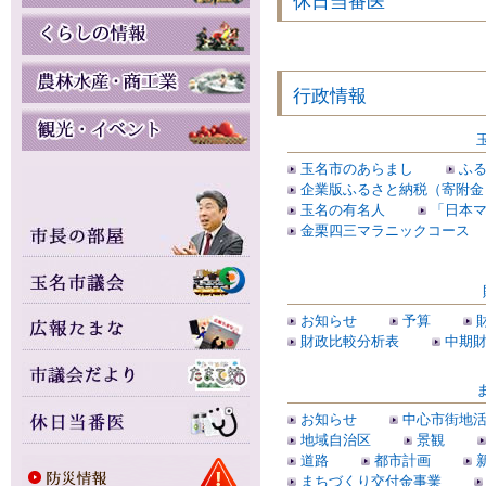
休日当番医
行政情報
玉名市のあらまし
ふ
企業版ふるさと納税（寄附金
玉名の有名人
「日本
金栗四三マラニックコース
お知らせ
予算
財政比較分析表
中期
お知らせ
中心市街地
地域自治区
景観
道路
都市計画
まちづくり交付金事業