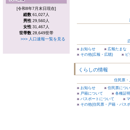
[令和8年7月末日現在]
総数
61,027人
男性
29,560人
女性
31,467人
世帯数
28,649世帯
>>> 人口速報一覧を見る
お知らせ
広報たまな
その他(広報・広聴)
ビ
くらしの情報
住民票・
お知らせ
住民票につ
戸籍について
各種証
パスポートについて
その他(住民票・戸籍・パスポ