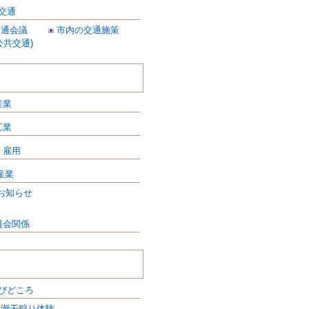
交通
交通会議
市内の交通施策
公共交通)
産業
工業
・雇用
産業
お知らせ
員会関係
びどころ
・潮干狩り体験