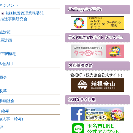
ネジメント
包括施設管理業務委託
FI推進事業研究会
域対策
発展計画
都市圏構想
跡地活用
箱根町（観光協会公式サイト）
員会
改革
参画社会
・給与
(人事・給与)
挙