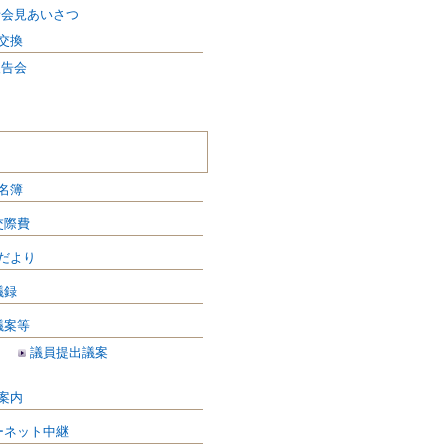
者会見あいさつ
交換
報告会
名簿
交際費
だより
議録
議案等
議員提出議案
案内
ーネット中継