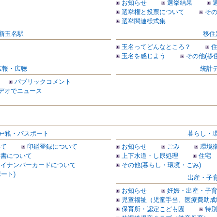
お知らせ
選挙結果
選挙権と投票について
その
選挙関連様式集
新玉名駅
移住
玉名ってどんなところ？
玉名を感じよう
その他(移
広報・広聴
統計
パブリックコメント
デオでニュース
戸籍・パスポート
暮らし・
いて
印鑑登録について
お知らせ
ごみ
環境
明書について
上下水道・し尿処理
住宅
マイナンバーカードについて
その他(暮らし・環境・ごみ)
ート)
出産・子
お知らせ
妊娠・出産・子
児童福祉（児童手当、医療費助成
保育所・認定こども園
特