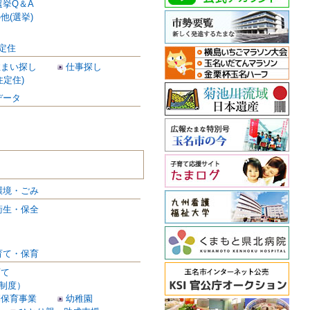
選挙Q＆A
他(選挙)
定住
住まい探し
仕事探し
住定住)
データ
環境・ごみ
衛生・保全
育て・保育
育て
制度）
別保育事業
幼稚園