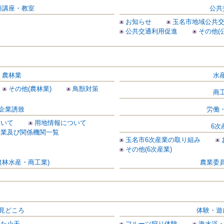
種講座・教室
公共
お知らせ
玉名市地域公共
公共交通利用促進
その他(
農林業
水
その他(農林業)
鳥獣対策
商
企業誘致
労働
ついて
用地情報について
6次
企業及び関係機関一覧
玉名市6次産業の取り組み
その他(6次産業)
農林水産・商工業)
農業委
見どころ
体験・遊
した小天
フルーツ狩り体験
海水浴