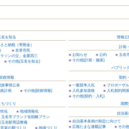
玉名を知る
情報公
るさと納税（寄附金）
計画
）
名誉市民
お知らせ
公約
玉名
マラソンの父」金栗四三
その他(計画・施策)
その他(玉名を知る)
パブリッ
財政情報
契約
財政事情公表
一般競争入札
プロポーザ
財政計画
その他(財政情報)
入札参加資格
入札契約関
その他(契約・入札)
まちづくり
国際
活性化
地域情報化
自治基
玉名市ブランド化戦略プラン
自治基本条例の制定に向けて
新玉名駅周辺整備
広報たまな連載記事
その他
音楽の都づくり
地域づくり