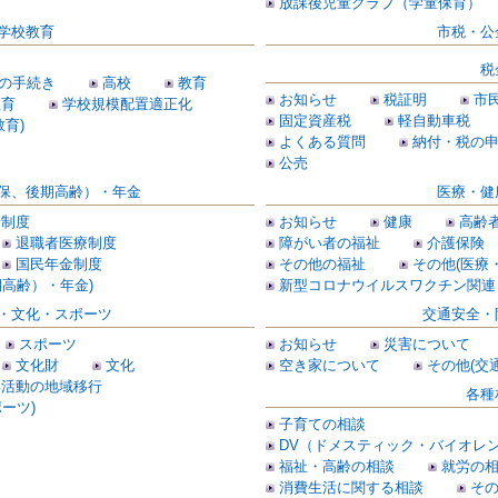
放課後児童クラブ（学童保育）
学校教育
市税・公
税
の手続き
高校
教育
お知らせ
税証明
市
教育
学校規模配置適正化
固定資産税
軽自動車税
育)
よくある質問
納付・税の
公売
保、後期高齢）・年金
医療・健
険制度
お知らせ
健康
高齢
退職者医療制度
障がい者の福祉
介護保険
国民年金制度
その他の福祉
その他(医療
高齢）・年金)
新型コロナウイルスワクチン関連
・文化・スポーツ
交通安全・
スポーツ
お知らせ
災害について
文化財
文化
空き家について
その他(交
部活動の地域移行
各種
ーツ)
子育ての相談
DV（ドメスティック・バイオレ
福祉・高齢の相談
就労の
消費生活に関する相談
そ