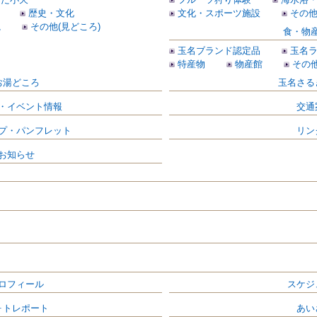
歴史・文化
文化・スポーツ施設
その
観
その他(見どころ)
食・物
玉名ブランド認定品
玉名
特産物
物産館
その他
お湯どころ
玉名さる
・イベント情報
交通
プ・パンフレット
リン
お知らせ
ロフィール
スケジ
ォトレポート
あい