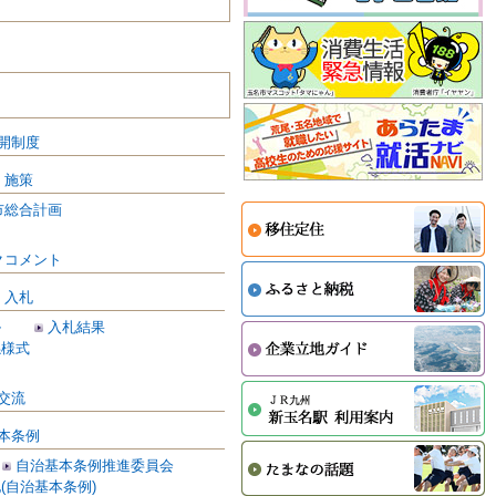
開制度
・施策
市総合計画
クコメント
・入札
ル
入札結果
係様式
交流
本条例
自治基本条例推進委員会
(自治基本条例)