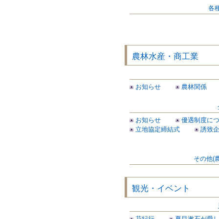
各
農林水産・商工業
お知らせ
農林関係
お知らせ
優遇制度に
立地協定締結式
誘致
その他(
観光・イベント
花紀行
夏目漱石が愛