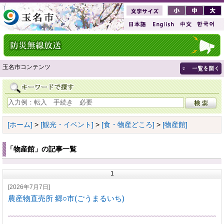
玉名市コンテンツ
[ホーム]
>
[観光・イベント]
>
[食・物産どころ]
>
[物産館]
「物産館」の記事一覧
1
[2026年7月7日]
農産物直売所 郷○市(ごうまるいち)