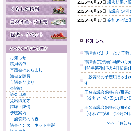
2026年6月29日
議決結果と
2026年6月26日
市議会(定例会
2026年6月17日
令和8年第2回
市議会だより「たまて箱
お知らせ
市議会(定例会)開催のお
議員名簿
和8年第2回(6月4日招集)
市議会のあらまし
議会交際費
一般質問の予定項目をお
市議会だより
す
会議録
玉名市議会(臨時会)開催
議会日程
【令和7年第7回(11月17
提出議案等
請願・陳情
玉名市議会(臨時会)開催
傍聴案内
【令和7年第6回(10月24
一般質問の内容
>>> 「お
議会インターネット中継