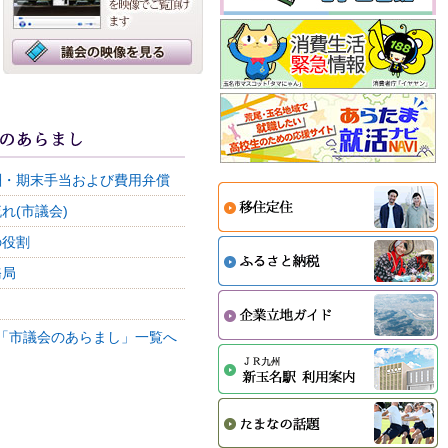
酬・期末手当および費用弁償
れ(市議会)
の役割
務局
> 「市議会のあらまし」一覧へ