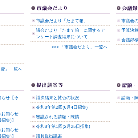
市議会だより「たまて箱」
市議会
議会だより「たまて箱」に関するア
予算決
ンケート調査結果について
会議録
>>> 「市議会だより」一覧へ
際費」一覧へ
知らせ【令
議決結果と賛否の状況
請願・
】
令和8年第2回(6月4日招集)
のお知らせ
審議される請願・陳情
日招集)】
令和8年第1回(2月25日招集)
のお知らせ
議員提出議案
日招集)】