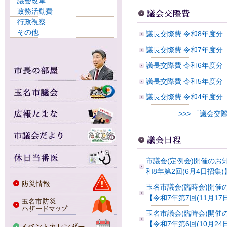
議会改革
政務活動費
行政視察
その他
議長交際費 令和8年度分
議長交際費 令和7年度分
議長交際費 令和6年度分
議長交際費 令和5年度分
議長交際費 令和4年度分
>>> 「議会交
市議会(定例会)開催のお
和8年第2回(6月4日招集)
玉名市議会(臨時会)開催
【令和7年第7回(11月17
玉名市議会(臨時会)開催
【令和7年第6回(10月24