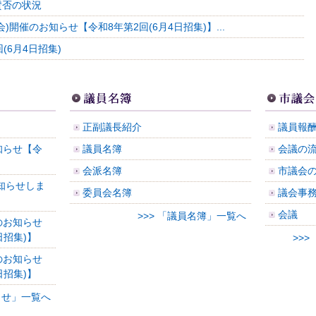
賛否の状況
)開催のお知らせ【令和8年第2回(6月4日招集)】...
(6月4日招集)
」
正副議長紹介
議員報
知らせ【令
議員名簿
会議の流
】
会派名簿
市議会
知らせしま
委員会名簿
議会事
会議
>>> 「議員名簿」一覧へ
のお知らせ
日招集)】
>>
のお知らせ
日招集)】
知らせ」一覧へ