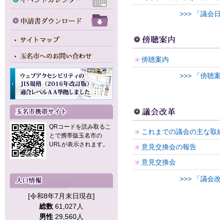
>>> 「議
傍聴案内
>>> 「傍
QRコードを読み取るこ
これまでの議会の主な取組
とで携帯版玉名市の
URLが表示されます。
意見交換会の報告
意見交換会
>>> 「議
[令和8年7月末日現在]
総数
61,027人
男性
29,560人