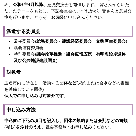
め、
令和6年4月以降、
意見交換会を開催します。 皆さんからいた
だいたテーマをもとに、下記委員会のいずれかが、皆さんと意見交
換を行います。どうぞ、お気軽に申し込みください。
派遣する委員会
常任委員会(
総務委員会・建設経済委員会・文教厚生委員会
)
議会運営委員会
特別委員会(
議会改革推進・議会広報広聴・有明海沿岸道路
及び公共施設建設調査
)
対象者
玉名市内に所在し、活動する
団体など
(規約または会則などの書類
を整備している団体)
個人での申し込みは対象外です。
申し込み方法
申込書に下記の項目を記入し、団体の規約または会則などの書類
(写し)を添付のうえ、
議会事務局へお申し込みください。