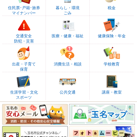
住民票･戸籍･旅券
暮らし・環境
税金
マイナンバー
ごみ
交通安全
医療・健康・福祉
健康保険・年金
防犯・災害
出産・子育て
消費生活・相談
学校教育
保育
生涯学習・文化
公共交通
講座・教室
スポーツ