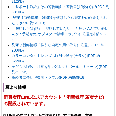
212KB)
「サポート詐欺」その警告画面・警告音は偽物です!(PDF 約
531KB)
見守り新鮮情報「鍵開けを依頼したら想定外の作業をされ
た!」(PDF 約145KB)
「解約したはず!」「契約していない!」と思い込んでいませ
んか? 予期せぬ”サブスク”の請求トラブルに注意!(外部リン
ク)
見守り新鮮情報「強引な自宅の買い取りに注意」(PDF 約
239KB)
カラーコンタクトレンズも眼科受診を(チラシ)(PDF 約
672KB)
子どもの誤飲に注意を!(マグネットボール、キューブ)(PDF
約392KB)
高齢者に多い消費者トラブル(PDF 約659KB)
耳より情報
消費者庁LINE公式アカウント「消費者庁 若者ナビ!」
の開設されています。
LINE 公式アカウントの詳細及び「友だち登録」方法