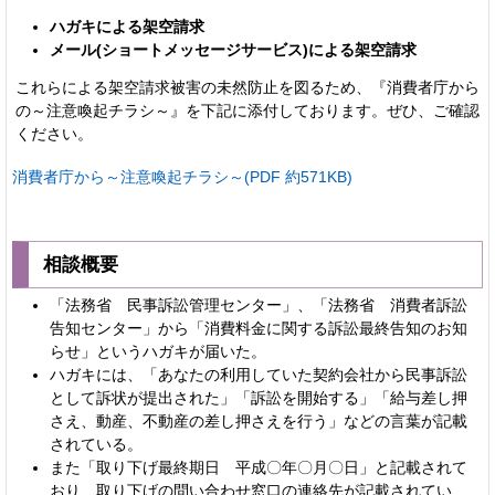
ハガキによる架空請求
メール(ショートメッセージサービス)による架空請求
これらによる架空請求被害の未然防止を図るため、『消費者庁から
の～注意喚起チラシ～』を下記に添付しております。ぜひ、ご確認
ください。
消費者庁から～注意喚起チラシ～(PDF 約571KB)
相談概要
「法務省 民事訴訟管理センター」、「法務省 消費者訴訟
告知センター」から「消費料金に関する訴訟最終告知のお知
らせ」というハガキが届いた。
ハガキには、「あなたの利用していた契約会社から民事訴訟
として訴状が提出された」「訴訟を開始する」「給与差し押
さえ、動産、不動産の差し押さえを行う」などの言葉が記載
されている。
また「取り下げ最終期日 平成〇年〇月〇日」と記載されて
おり、取り下げの問い合わせ窓口の連絡先が記載されてい