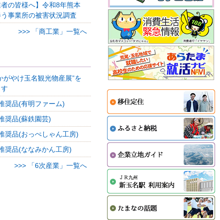
業者の皆様へ】令和8年熊本
伴う事業所の被害状況調査
>>> 「商工業」一覧へ
かがやけ玉名観光物産展”を
ます
推奨品(有明ファーム)
推奨品(蘇鉄園芸)
推奨品(おっぺしゃん工房)
推奨品(ななみかん工房)
>>> 「6次産業」一覧へ