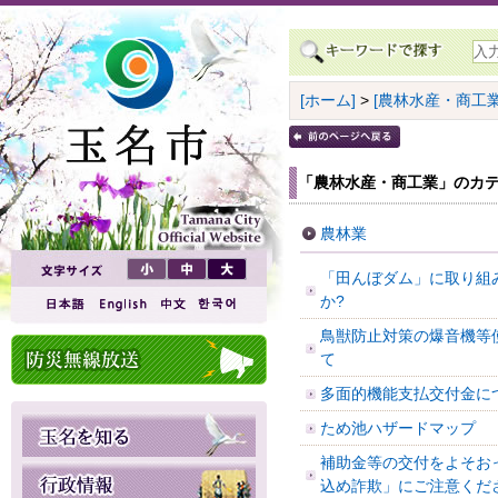
[ホーム]
>
[農林水産・商工業
「農林水産・商工業」のカテ
農林業
「田んぼダム」に取り組
か?
鳥獣防止対策の爆音機等
て
多面的機能支払交付金に
ため池ハザードマップ
補助金等の交付をよそお
込め詐欺」にご注意くだ