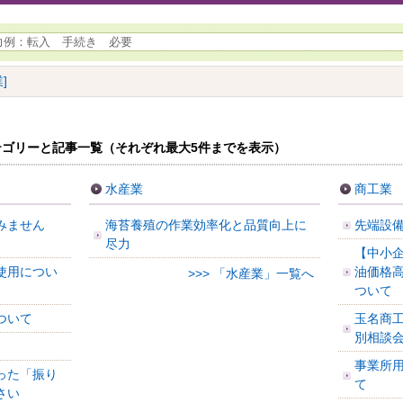
]
ゴリーと記事一覧（それぞれ最大5件までを表示）
水産業
商工業
みません
海苔養殖の作業効率化と品質向上に
先端設
尽力
【中小
使用につい
油価格
>>> 「水産業」一覧へ
ついて
ついて
玉名商
別相談
事業所
った「振り
て
さい