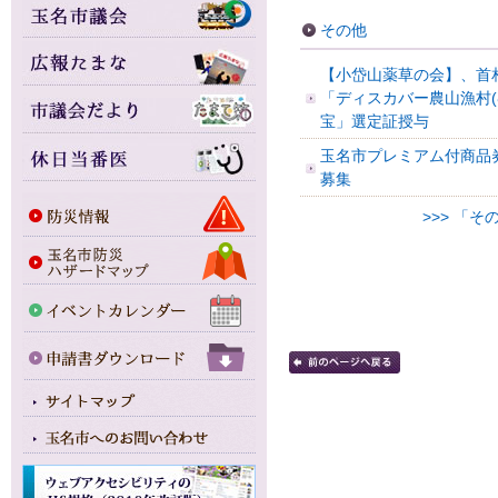
その他
【小岱山薬草の会】、首
「ディスカバー農山漁村(
宝」選定証授与
玉名市プレミアム付商品
募集
>>> 「