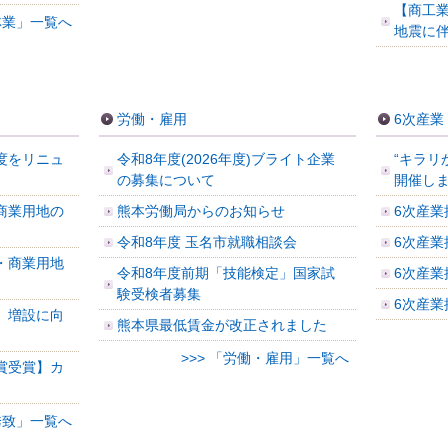
【商工
農林業」一覧へ
地震に
労働・雇用
6次産業
度をリニュ
令和8年度(2026年度)ブライト企業
“キラリ
の募集について
開催し
商業用地の
熊本労働局からのお知らせ
6次産業
令和8年度 玉名市就職相談会
6次産業
・商業用地
令和8年度前期「技能検定」国家試
6次産業
験受検者募集
6次産業
 増設に向
熊本県最低賃金が改正されました
>>> 「労働・雇用」一覧へ
賞受賞】カ
業誘致」一覧へ