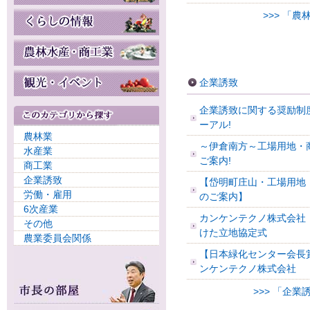
>>> 「
企業誘致
企業誘致に関する奨励制
ーアル!
農林業
～伊倉南方～工場用地・
水産業
ご案内!
商工業
企業誘致
【岱明町庄山・工場用地
労働・雇用
のご案内】
6次産業
カンケンテクノ株式会社
その他
けた立地協定式
農業委員会関係
【日本緑化センター会長
ンケンテクノ株式会社
>>> 「企