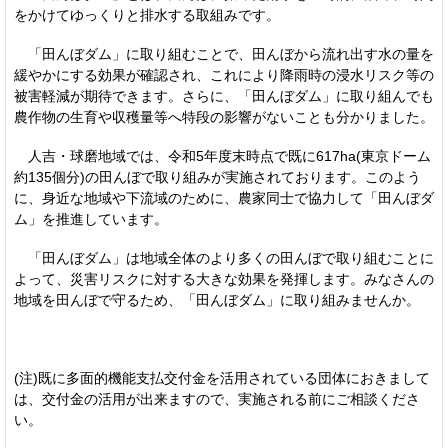
をかけてゆっくりと排水する取組みです。
「田んぼダム」に取り組むことで、田んぼから流れ出す水の量を
緩やかにする効果が確認され、これにより降雨時の浸水リスク等の
被害軽減が期待できます。さらに、「田んぼダム」に取り組んでも
農作物の生育や収穫量等へ特段の影響がないことも分かりました。
人吉・球磨地域では、令和5年度末時点で既に617ha(東京ドーム
約135個分)の田んぼで取り組みが実施されております。このよう
に、身近な地域や下流域のために、農家同士で協力して「田んぼダ
ム」を推進しています。
「田んぼダム」は地域全体のより多くの田んぼで取り組むことに
よって、災害リスクに対する大きな効果を発揮します。みなさんの
地域を田んぼで守るため、「田んぼダム」に取り組みませんか。
(注)既に多面的機能支払交付金を活用されている団体におきまして
は、交付金の活用が出来ますので、実施される前にご相談くださ
い。