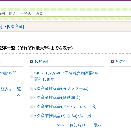
]
>
[6次産業]
記事一覧（それぞれ最大5件までを表示）
み
お知らせ
その他
本橋”を開
“キラリかがやけ玉名観光物産展”を
開催します
6次産業推奨品(有明ファーム)
り組み」一覧
へ
6次産業推奨品(蘇鉄園芸)
6次産業推奨品(おっぺしゃん工房)
6次産業推奨品(ななみかん工房)
>>> 「お知らせ」一覧へ