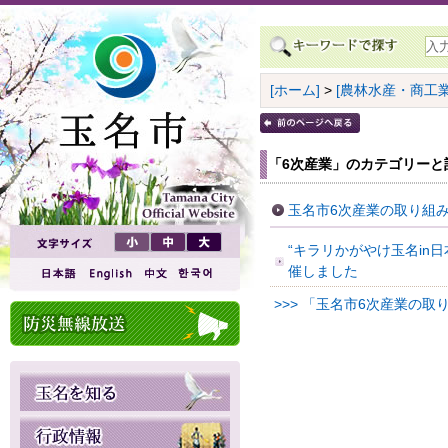
[ホーム]
>
[農林水産・商工業
「6次産業」のカテゴリーと
玉名市6次産業の取り組
“キラリかがやけ玉名in日
催しました
>>> 「玉名市6次産業の取