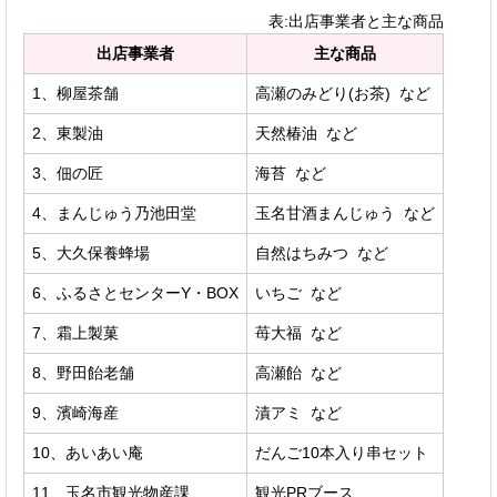
表:出店事業者と主な商品
出店事業者
主な商品
1、柳屋茶舗
高瀬のみどり(お茶) など
2、東製油
天然椿油 など
3、佃の匠
海苔 など
4、まんじゅう乃池田堂
玉名甘酒まんじゅう など
5、大久保養蜂場
自然はちみつ など
6、ふるさとセンターY・BOX
いちご など
7、霜上製菓
苺大福 など
8、野田飴老舗
高瀬飴 など
9、濱崎海産
漬アミ など
10、あいあい庵
だんご10本入り串セット
11、玉名市観光物産課
観光PRブース