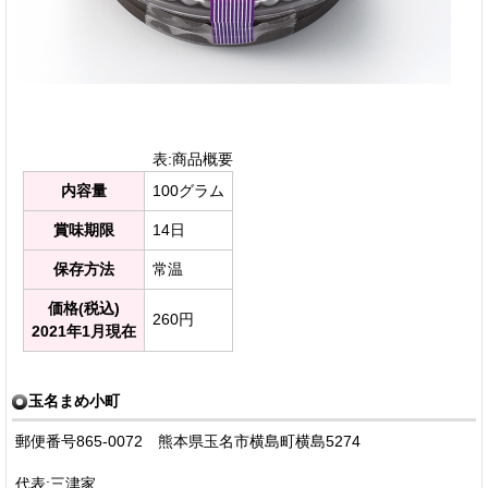
表:商品概要
内容量
100グラム
賞味期限
14日
保存方法
常温
価格(税込)
260円
2021年1月現在
玉名まめ小町
郵便番号865-0072 熊本県玉名市横島町横島5274
代表:三津家