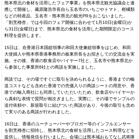
熊本県北の食材を活用したフェア事業』を熊本県北観光協議会と連
携して開催し、藏原隆浩市長自ら玉名市のいちごやトマト、柑橘類
などの特産品、玉名市・熊本県北の観光PRをおこないました。
「割烹櫓杏」では今回のフェア開催に合わせて1月10日(金曜日)か
ら31日(金曜日)まで、熊本県北の食材を活用した期間限定のコース
料理を提供します。
15日は、在香港日本国総領事の和田大使兼総領事をはじめ、和田
大使婦人や熊本県香港事務所の板東所長をお招きしての交流会を実
施。その後、香港の飲食店やバイヤー7社と、玉名市や熊本県北か
ら参加した事業所8社との商談を実施しました。
商談では、その場ですぐに取引を決められるように、香港までの輸
送コストなども含めた香港での売価入りの商談シートの用意や、香
港での輸入商社にも同席していただいたため、飲食店やバイヤーか
ら真剣な表情で質問が相次ぎました。実際に、その場でサンプルの
送付依頼や、新規取引に結びついた商談があり、今後の取引も含め
て実りのある商談が行われました。
16日は、香港のユーチューバーやブロガー等のインフルエンサー
を割烹櫓杏に招待し、熊本県北の食材を活用したコース料理などを
提供し、情報発信を行いました。会場には熊本城おもてなし武将隊