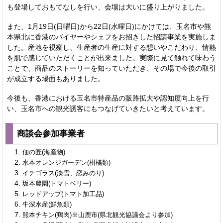
も登場しておもてなしを行い、会場は大いに盛り上がりました。
また、1月19日(日曜日)から22日(水曜日)にかけては、玉名市や熊
本県北に香港のバイヤーやシェフをお招きした招請事業を実施しま
した。産地を視察し、生産者の生産に対する想いやこだわり、情熱
を肌で感じていただくことが出来ました。実際に見て触れて味わう
ことで、商品のストーリーを知っていただき、その場で今後の取引
が成立する場面もありました。
今後も、香港における玉名市特産品の販路拡大や認知度向上を行
い、玉名市への観光誘客にもつなげていきたいと考えています。
商談会参加事業者
佃の匠(海産物)
水本オレンジガーデン(柑橘類)
イチゴラス(淡雪、恋みのり)
坂本農園(トマトベリー)
レッドアップ(トマト加工品)
牛深水産(鮮魚類)
熊本チキン(鶏肉)※山鹿市(県北観光協議会より参加)