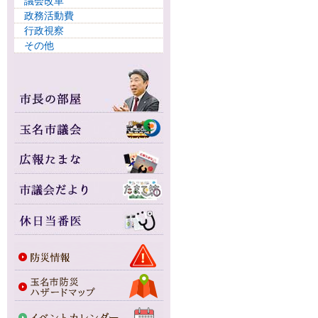
議会改革
政務活動費
行政視察
その他