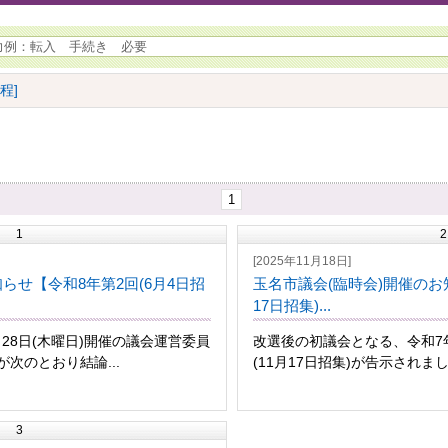
程]
1
1
2
[2025年11月18日]
らせ【令和8年第2回(6月4日招
玉名市議会(臨時会)開催のお知
17日招集)...
月28日(木曜日)開催の議会運営委員
改選後の初議会となる、令和7年
次のとおり結論...
(11月17日招集)が告示されまし
3