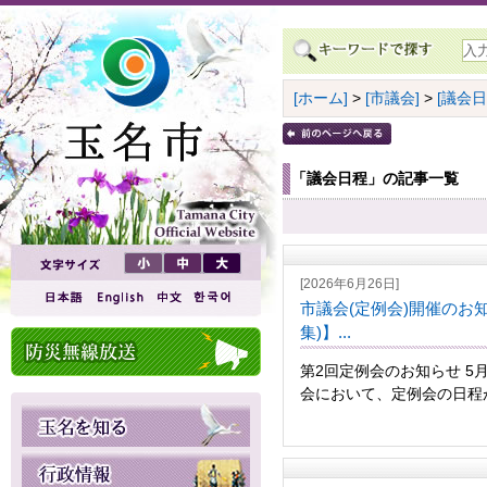
[ホーム]
>
[市議会]
>
[議会日
「議会日程」の記事一覧
[2026年6月26日]
市議会(定例会)開催のお知
集)】...
第2回定例会のお知らせ 5
会において、定例会の日程が