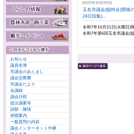
[2025年10月24日]
玉名市議会(臨時会)開催の
24日招集)...
令和7年10月21日(火曜
令和7年第6回玉名市議会(臨時
お知らせ
議員名簿
市議会のあらまし
議会交際費
市議会だより
会議録
議会日程
提出議案等
請願・陳情
傍聴案内
一般質問の内容
議会インターネット中継