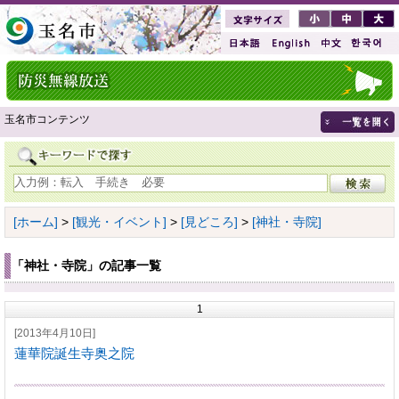
玉名市コンテンツ
[ホーム]
>
[観光・イベント]
>
[見どころ]
>
[神社・寺院]
「神社・寺院」の記事一覧
1
[2013年4月10日]
蓮華院誕生寺奥之院