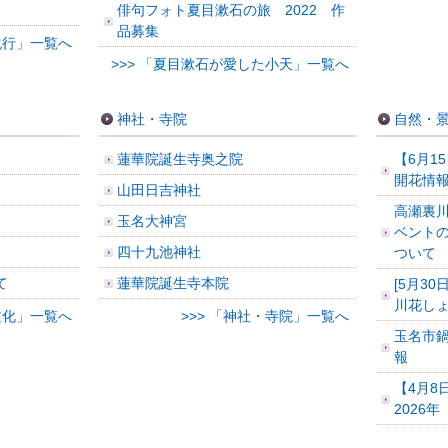
俳句フォト夏目漱石の旅 2022 作
品募集
花紀行」一覧へ
>>> 「夏目漱石が愛した小天」一覧へ
神社・寺院
自然・
蓮華院誕生寺奥之院
【6月1
開花情
山田日吉神社
高瀬裏
玉名大神宮
ベント
四十九池神社
ついて
て
蓮華院誕生寺本院
[5月30
川花し
文化」一覧へ
>>> 「神社・寺院」一覧へ
玉名市
報
【4月8
2026年