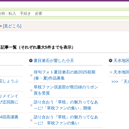
>
[見どころ]
記事一覧（それぞれ最大5件までを表示）
夏目漱石が愛した小天
天水地
俳句フォト夏目漱石の旅2025前期
天水地
(春・夏)作品募集
年花しょうぶ
>>> 
草枕ファン倶楽部が熊日緑のリボン
賞を受賞
りメインイ
び迂回路に
語り合おう「草枕」の魅力ってなあ
～に!「草枕ファンの集い」開催
第34回高瀬裏
語り合おう『草枕』の魅力ってなあ
～に! 草枕ファンの集い