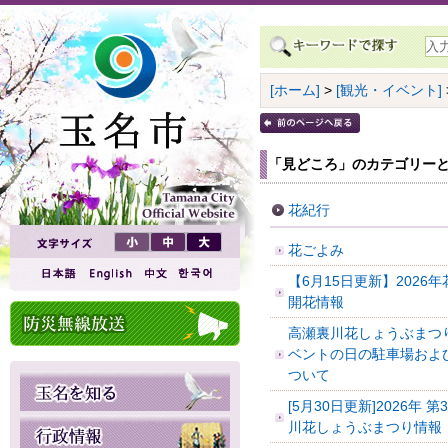
[ホーム]
>
[観光・イベント]
「見どころ」のカテゴリーと
花紀行
花ごよみ
【6月15日更新】2026
開花情報
高瀬裏川花しょうぶまつ
ベントの日の駐車場およ
ついて
[5月30日更新]2026年 
川花しょうぶまつり情報