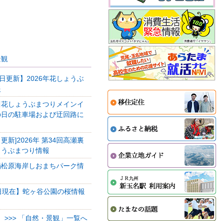
景観
5日更新】2026年花しょうぶ
報
川花しょうぶまつりメインイ
の日の駐車場および迂回路に
日更新]2026年 第34回高瀬裏
ょうぶまつり情報
鍋松原海岸しおまちパーク情
日現在】蛇ヶ谷公園の桜情報
>>> 「自然・景観」一覧へ