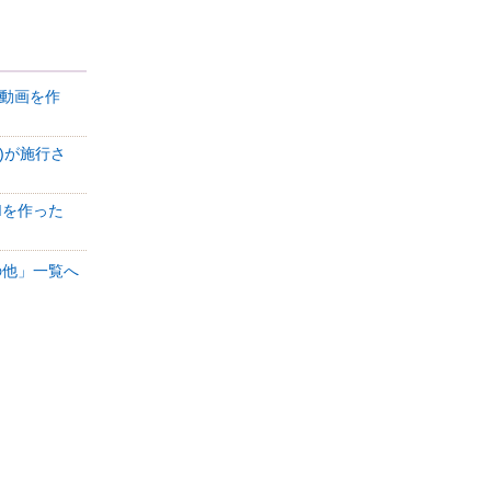
R動画を作
)が施行さ
Mを作った
その他」一覧へ