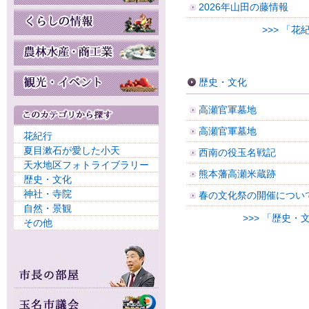
2026年山田の藤情報
>>> 「
歴史・文化
高瀬官軍墓地
高瀬官軍墓地
花紀行
夏目漱石が愛した小天
西南の役玉名戦記
天水地区フォトライブラリー
熊本藩高瀬米蔵跡
歴史・文化
神社・寺院
春の文化祭の開催につい
自然・景観
>>> 「歴史・
その他