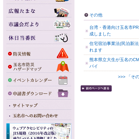
その他
台湾・香港向け玉名市P
成しました
住宅宿泊事業法(民泊新法
れます
熊本県立大生が玉名のC
バイ
>>> 「