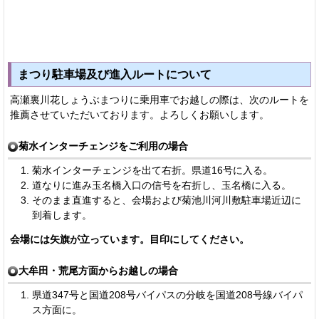
まつり駐車場及び進入ルートについて
高瀬裏川花しょうぶまつりに乗用車でお越しの際は、次のルートを
推薦させていただいております。よろしくお願いします。
菊水インターチェンジをご利用の場合
菊水インターチェンジを出て右折。県道16号に入る。
道なりに進み玉名橋入口の信号を右折し、玉名橋に入る。
そのまま直進すると、会場および菊池川河川敷駐車場近辺に
到着します。
会場には矢旗が立っています。目印にしてください。
大牟田・荒尾方面からお越しの場合
県道347号と国道208号バイパスの分岐を国道208号線バイパ
ス方面に。