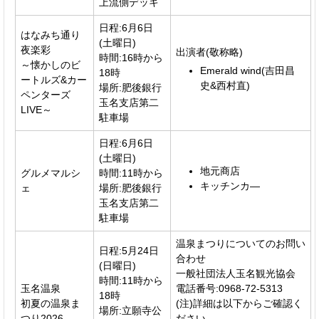
上流側デッキ
日程:6月6日
はなみち通り
(土曜日)
夜楽彩
出演者(敬称略)
時間:16時から
～懐かしのビ
Emerald wind(吉田昌
18時
ートルズ&カー
史&西村直)
場所:肥後銀行
ペンターズ
玉名支店第二
LIVE～
駐車場
日程:6月6日
(土曜日)
地元商店
グルメマルシ
時間:11時から
キッチンカ―
ェ
場所:肥後銀行
玉名支店第二
駐車場
温泉まつりについてのお問い
日程:5月24日
合わせ
(日曜日)
一般社団法人玉名観光協会
時間:11時から
玉名温泉
電話番号:0968-72-5313
18時
初夏の温泉ま
(注)詳細は以下からご確認く
場所:立願寺公
つり2026
ださい。