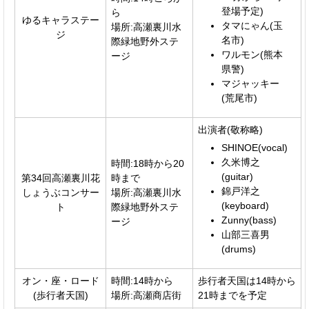
登場予定)
ら
ゆるキャラステー
タマにゃん(玉
場所:高瀬裏川水
ジ
名市)
際緑地野外ステ
ワルモン(熊本
ージ
県警)
マジャッキー
(荒尾市)
出演者(敬称略)
SHINOE(vocal)
久米博之
時間:18時から20
(guitar)
第34回高瀬裏川花
時まで
錦戸洋之
しょうぶコンサー
場所:高瀬裏川水
(keyboard)
ト
際緑地野外ステ
Zunny(bass)
ージ
山部三喜男
(drums)
オン・座・ロード
時間:14時から
歩行者天国は14時から
(歩行者天国)
場所:高瀬商店街
21時までを予定