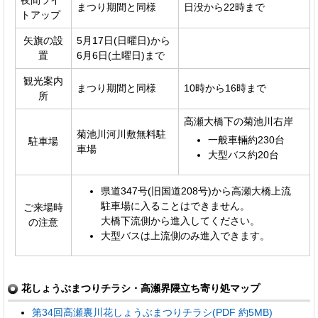
まつり期間と同様
日没から22時まで
トアップ
矢旗の設
5月17日(日曜日)から
置
6月6日(土曜日)まで
観光案内
まつり期間と同様
10時から16時まで
所
高瀬大橋下の菊池川右岸
菊池川河川敷無料駐
一般車輛約230台
駐車場
車場
大型バス約20台
県道347号(旧国道208号)から高瀬大橋上流
駐車場に入ることはできません。
ご来場時
大橋下流側から進入してください。
の注意
大型バスは上流側のみ進入できます。
花しょうぶまつりチラシ・高瀬界隈立ち寄り処マップ
第34回高瀬裏川花しょうぶまつりチラシ(PDF 約5MB)