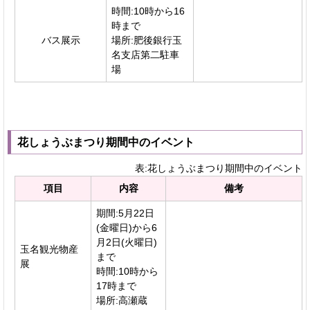
時間:10時から16
時まで
バス展示
場所:肥後銀行玉
名支店第二駐車
場
花しょうぶまつり期間中のイベント
表:花しょうぶまつり期間中のイベント
項目
内容
備考
期間:5月22日
(金曜日)から6
月2日(火曜日)
玉名観光物産
まで
展
時間:10時から
17時まで
場所:高瀬蔵