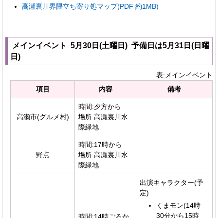
高瀬裏川界隈立ち寄り処マップ(PDF 約1MB)
メインイベント 5月30日(土曜日) 予備日は5月31日(日曜
日)
表:メインイベント
項目
内容
備考
時間:夕方から
高瀬市(グルメ村)
場所:高瀬裏川水
際緑地
時間:17時から
野点
場所:高瀬裏川水
際緑地
出演キャラクター(予
定)
くまモン(14時
30分から15時
時間:14時ごろか