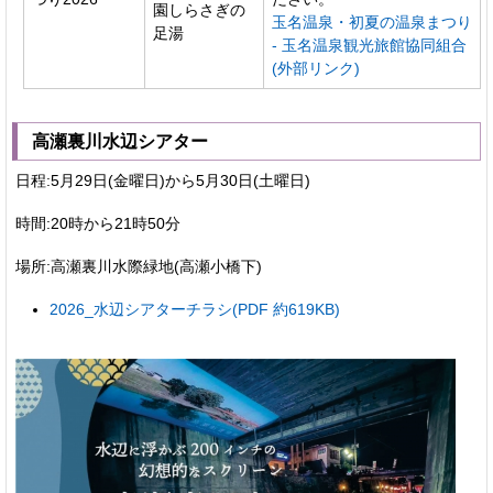
園しらさぎの
玉名温泉・初夏の温泉まつり
足湯
- 玉名温泉観光旅館協同組合
(外部リンク)
高瀬裏川水辺シアター
日程:5月29日(金曜日)から5月30日(土曜日)
時間:20時から21時50分
場所:高瀬裏川水際緑地(高瀬小橋下)
2026_水辺シアターチラシ(PDF 約619KB)