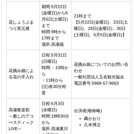
期間:5月22日
(金曜日)から6
21時まで
月6日(土曜日)
花しょうぶま
【5月22日(金曜日)、23日(土
まで
つり窯元展
曜日)、29日(金曜日)、30日
時間:9時から
(土曜日)、6月5日(金曜日)】
17時まで
場所:高瀬蔵
日程:5月31日
(日曜日)
花摘み娘についてのお問い合
時間:・10時か
花摘み娘によ
わせ
ら
る花の手入れ
一般社団法人玉名観光協会
・11時から
電話番号:0968-57-9663
(注)各30分程
度
日程:6月3日
高瀬夜楽彩
(水曜日)
出演者(敬称略)
～癒しのアコ
時間:18時30分
轟かおり
ースティック
から
久米博之
LIVE～
場所:高瀬裏川