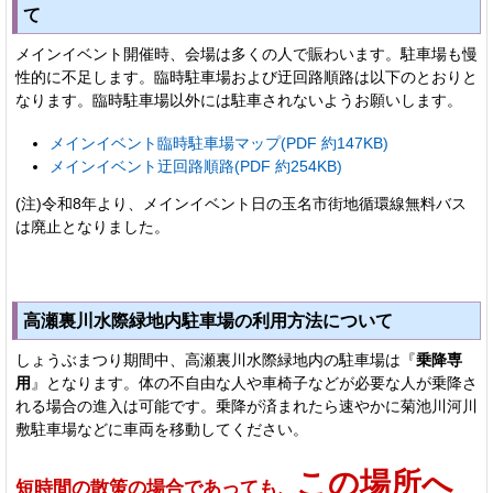
て
メインイベント開催時、会場は多くの人で賑わいます。駐車場も慢
性的に不足します。臨時駐車場および迂回路順路は以下のとおりと
なります。臨時駐車場以外には駐車されないようお願いします。
メインイベント臨時駐車場マップ(PDF 約147KB)
メインイベント迂回路順路(PDF 約254KB)
(注)令和8年より、メインイベント日の玉名市街地循環線無料バス
は廃止となりました。
高瀬裏川水際緑地内駐車場の利用方法について
しょうぶまつり期間中、高瀬裏川水際緑地内の駐車場は『
乗降専
用
』となります。体の不自由な人や車椅子などが必要な人が乗降さ
れる場合の進入は可能です。乗降が済まれたら速やかに菊池川河川
敷駐車場などに車両を移動してください。
この場所へ
短時間の散策の場合であっても、