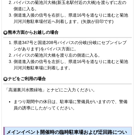
バイパスの菊池川大橋(新玉名駅付近の大橋)を渡らずに左の
側道に入る。
側道進入後の信号を右折し、県道16号を道なりに進むと菊池
川河川敷駐車場付近へ到着します。(矢旗が目印です)
熊本方面からお越しの場合
県道347号と国道208号バイパスの分岐(分岐にセブンイレブ
ンがあります)をバイパス方面に。
バイパスの菊池川大橋を渡り左の側道に入る。
側道進入後の信号を左折し、県道16号を道なりに進むと菊池
川河川敷駐車場に到着します。
ナビをご利用の場合
「高瀬裏川水際緑地」とナビにご入力ください。
まつり期間中の休日は、駐車場に警備員がいますので、警備
員の誘導にしたがってください。
メインイベント開催時の臨時駐車場および迂回路につい