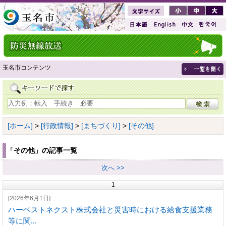
玉名市コンテンツ
[ホーム]
>
[行政情報]
>
[まちづくり]
>
[その他]
「その他」の記事一覧
次へ >>
1
[2026年6月1日]
ハーベストネクスト株式会社と災害時における給食支援業務
等に関...