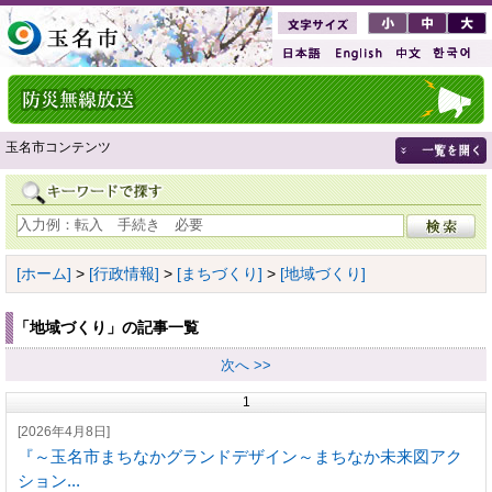
玉名市コンテンツ
[ホーム]
>
[行政情報]
>
[まちづくり]
>
[地域づくり]
「地域づくり」の記事一覧
次へ >>
1
[2026年4月8日]
『～玉名市まちなかグランドデザイン～まちなか未来図アク
ション...