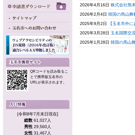
2026年4月16日
株式会社熊本
2026年2月4日
韓国の馬山舞
2025年9月2日
【玉名市外に
2025年3月28日
玉名国際交
2025年1月28日
韓国の馬山
QRコードを読み取るこ
とで携帯版玉名市の
URLが表示されます。
[令和8年7月末日現在]
総数
61,027人
男性
29,560人
女性
31,467人