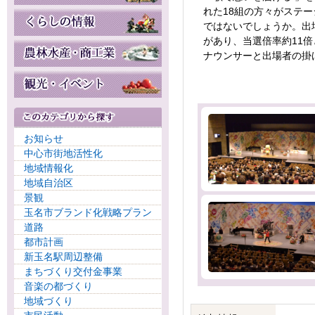
れた18組の方々がステ
ではないでしょうか。出
があり、当選倍率約11
ナウンサーと出場者の掛
お知らせ
中心市街地活性化
地域情報化
地域自治区
景観
玉名市ブランド化戦略プラン
道路
都市計画
新玉名駅周辺整備
まちづくり交付金事業
音楽の都づくり
地域づくり