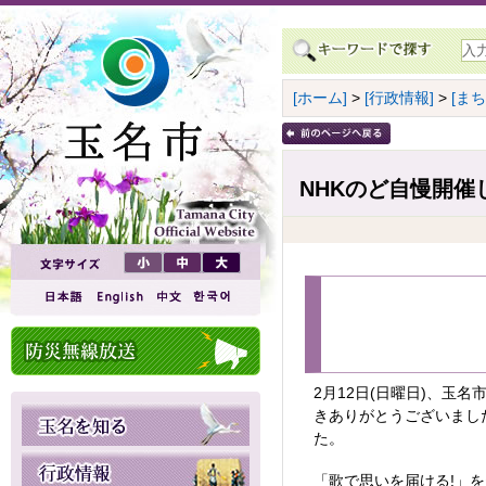
[ホーム]
>
[行政情報]
>
[ま
NHKのど自慢開催
2月12日(日曜日)、玉
きありがとうございまし
た。
「歌で思いを届ける!」