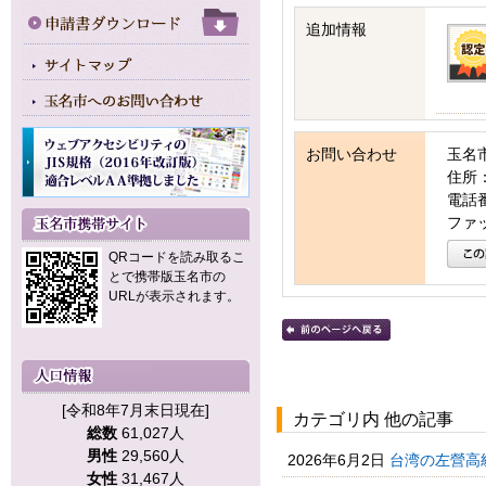
追加情報
お問い合わせ
玉名
住所：
電話番号
ファッ
QRコードを読み取るこ
とで携帯版玉名市の
URLが表示されます。
[令和8年7月末日現在]
カテゴリ内 他の記事
総数
61,027人
男性
29,560人
2026年6月2日
台湾の左營高
女性
31,467人