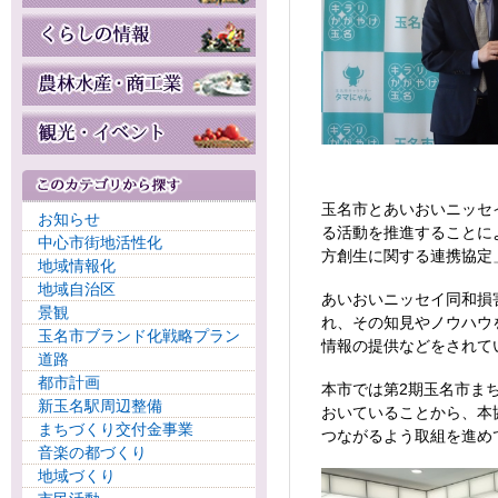
玉名市とあいおいニッセ
お知らせ
る活動を推進することに
中心市街地活性化
方創生に関する連携協定
地域情報化
地域自治区
あいおいニッセイ同和損
景観
れ、その知見やノウハウ
玉名市ブランド化戦略プラン
情報の提供などをされて
道路
都市計画
本市では第2期玉名市ま
新玉名駅周辺整備
おいていることから、本
まちづくり交付金事業
つながるよう取組を進め
音楽の都づくり
地域づくり