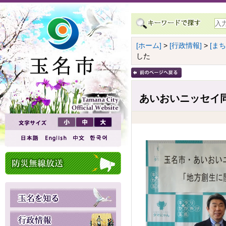
[ホーム]
>
[行政情報]
>
[ま
した
あいおいニッセイ