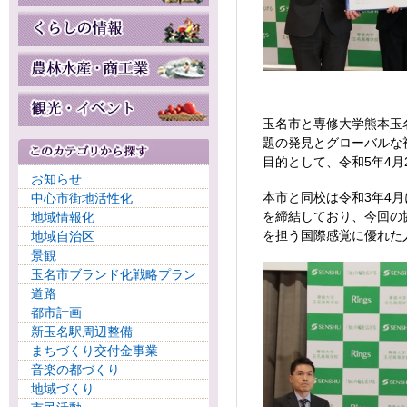
玉名市と専修大学熊本玉
題の発見とグローバルな
目的として、令和5年4
お知らせ
本市と同校は令和3年4月
中心市街地活性化
を締結しており、今回の
地域情報化
を担う国際感覚に優れた
地域自治区
景観
玉名市ブランド化戦略プラン
道路
都市計画
新玉名駅周辺整備
まちづくり交付金事業
音楽の都づくり
地域づくり