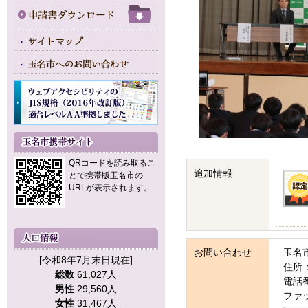
QRコードを読み取るこ
追加情報
とで携帯版玉名市の
URLが表示されます。
お問い合わせ
玉名
[令和8年7月末日現在]
住所：
総数
61,027人
電話番号
男性
29,560人
ファッ
女性
31,467人