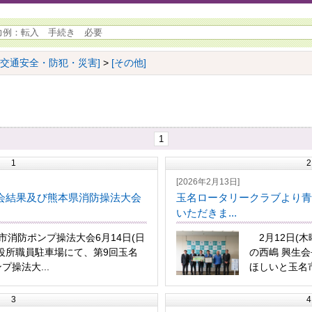
[交通安全・防犯・災害]
>
[その他]
1
1
2
[2026年2月13日]
会結果及び熊本県消防操法大会
玉名ロータリークラブより青
いただきま...
市消防ポンプ操法大会6月14日(日
2月12日(
役所職員駐車場にて、第9回玉名
の西嶋 興生
プ操法大...
ほしいと玉名市
3
4