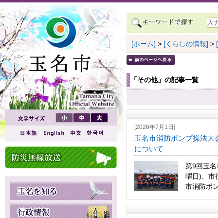
[ホーム]
>
[くらしの情報]
>
「その他」の記事一覧
[2026年7月1日]
玉名市消防ポンプ操法大
について
第9回玉名
曜日)、市
市消防ポン