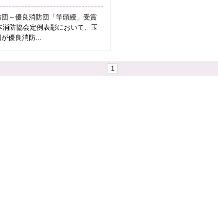
防団～優良消防団「竿頭綬」受賞
本消防協会定例表彰において、玉
が優良消防...
1