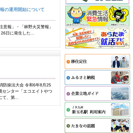
報の運用開始について
災注意報」・「林野火災警報」
6日に発生した...
消防操法大会 令和6年8月25
境センター「エコエイトやつ
て、第...