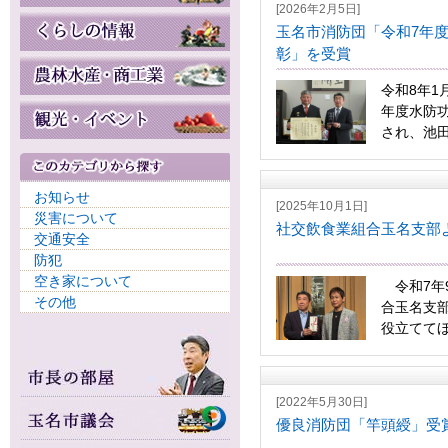
[2026年2月5日]
玉名市消防団「令和7年
彰」を受賞
令和8年1
年度水防
され、池田
お知らせ
[2025年10月1日]
災害について
社交飲食業組合玉名支部
交通安全
防犯
空き家について
令和7年9
その他
合玉名支
役立ててほ
[2022年5月30日]
優良消防団「竿頭綬」受