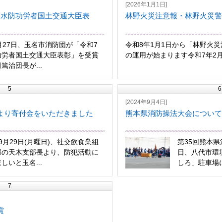
[2026年1月1日]
度水防功労者国土交通大臣表
林野火災注意報・林野火災警
月27日、玉名市消防団が「令和7
令和8年1月1日から「林野火
功労者国土交通大臣表彰」を受賞
の運用が始まります令和7年2月2
篤治団長が...
5
6
[2024年9月4日]
より寄付金をいただきました
熊本県消防操法大会について
月29日(月曜日)、社交飲食業組
第35回熊本県
部の天木支部長より、防犯活動に
日、八代市環
しいと玉名...
しろ」駐車場に
7
賞