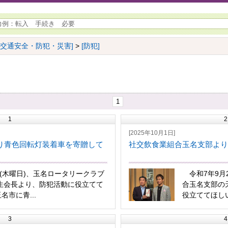
[交通安全・防犯・災害]
>
[防犯]
1
1
2
[2025年10月1日]
り青色回転灯装着車を寄贈して
社交飲食業組合玉名支部より
(木曜日)、玉名ロータリークラブ
令和7年9月2
興生会長より、防犯活動に役立てて
合玉名支部の
名市に青...
役立ててほしい
3
4