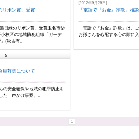
[2012年9月29日]
のリボン賞」受賞
「電話で『お金』詐欺」相談
回熊日緑のリボン賞」受賞玉名市岱
「電話で『お金』詐欺」は、
野小校区の地域防犯組織「ガーデ
お孫さんを心配する心の隙に入り
(秋吉有...
5
会員募集について
ちの安全確保や地域の犯罪防止を
た 声かけ事案、...
1