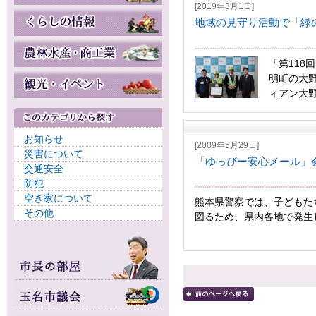
[2019年3月1日]
地域の見守り活動で「緑
「第118
明町の大
ィアン大野」
お知らせ
[2009年5月29日]
災害について
「ゆっぴー安心メール」
交通安全
防犯
空き家について
熊本県警察では、子どもた
その他
図るため、県内各地で発生し