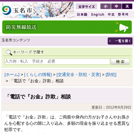
玉名市コンテンツ
[ホーム]
>
[くらしの情報]
>
[交通安全・防犯・災害]
>
[防犯]
> 「電話で『お金』詐欺」相談
「電話で『お金』詐欺」相談
更新日：2012年9月29日
「電話で『お金』詐欺」は、ご両親や身内の方がお子さんやお孫さ
んを心配する心の隙に入り込み、多額の現金を振り込ませる悪質な
犯罪です。