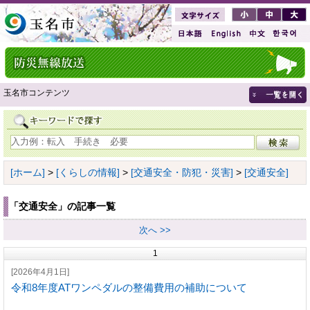
玉名市コンテンツ
[ホーム]
>
[くらしの情報]
>
[交通安全・防犯・災害]
>
[交通安全]
「交通安全」の記事一覧
次へ >>
1
[2026年4月1日]
令和8年度ATワンペダルの整備費用の補助について