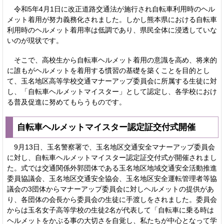
令和5年4月1日に改正道路交通法が施行され自転車利用時のヘル
メット着用が努力義務化されました。しかし熊本県における自転車
利用時のヘルメット着用率は低調であり、県民全体に浸透していな
いのが現状です。
そこで、高校生から自転車ヘルメット着用の意識を高め、将来的
に誰もがヘルメットを着用する慣習の基礎を築くことを目的とし
て、玉名地区高等学校交通マナーアップ委員会に所属する生徒に対
し、「自転車ヘルメットマイスター」として認定し、各学校におけ
る普及促進に努めてもらうものです。
自転車ヘルメットマイスター認定証交付式開催
9月13日、玉名警察署で、玉名地区交通安全マナーアップ委員会
に対し、自転車ヘルメットマイスター認定証交付式が開催されまし
た。式では交通関係外郭団体である玉名地区地域交通安全活動推進
委員協議会、玉名地区交通安全協会、玉名地区安全運転管理者等協
議会の3団体からマナーアップ委員会に対しヘルメットの提供があ
り、各団体の会長から委員会の生徒に手渡しをされました。委員会
からは玉名女子高等学校の生徒2名が代表して「自転車に乗る時は
ヘルメットをかぶる事の大切さを自覚し、私たちが中心となって学