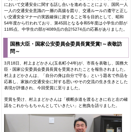
において交通安全に関する話し合いを進めることにより、国民一人
一人の交通安全意識の一層の高揚を図り、交通ルールの遵守と正し
い交通安全マナーの実践確保に資すること等を目的として、昭和
54年度から行われており、第45回となる令和5年度は小学生の部が
1185点、中学生の部が4089点の合計5274点の応募がありました。
国務大臣・国家公安委員会委員長賞受賞!～表敬訪
問～
3月18日、村上まどかさん(玉名町小4年)が、市長を表敬し、国務大
臣・国家公安委員会委員長賞を受賞されたことを報告されました。
村上まどかさんは、「自分の身は自分で守る」という題名で作品を
応募し、家族の交通安全に対する思いやその交流の生き生きとした
表現が評価され、今回受賞に至りました。
受賞を受け、村上まどかさんは「横断歩道を渡るときに右と左の確
認をこれからもちゃんとしていきたい」と抱負を語りました。