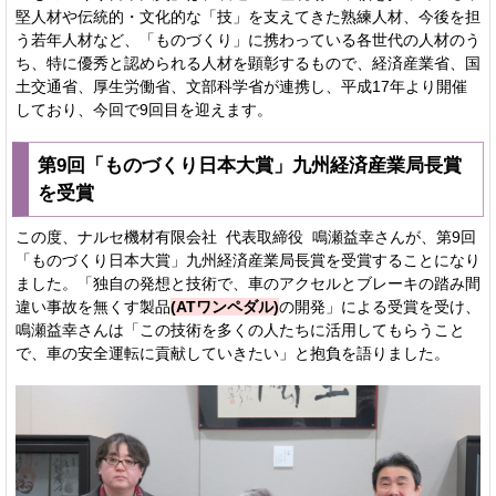
堅人材や伝統的・文化的な「技」を支えてきた熟練人材、今後を担
う若年人材など、「ものづくり」に携わっている各世代の人材のう
ち、特に優秀と認められる人材を顕彰するもので、経済産業省、国
土交通省、厚生労働省、文部科学省が連携し、平成17年より開催
しており、今回で9回目を迎えます。
第9回「ものづくり日本大賞」九州経済産業局長賞
を受賞
この度、ナルセ機材有限会社 代表取締役 鳴瀬益幸さんが、第9回
「ものづくり日本大賞」九州経済産業局長賞を受賞することになり
ました。「独自の発想と技術で、車のアクセルとブレーキの踏み間
違い事故を無くす製品
(ATワンペダル)
の開発」による受賞を受け、
鳴瀬益幸さんは「この技術を多くの人たちに活用してもらうこと
で、車の安全運転に貢献していきたい」と抱負を語りました。