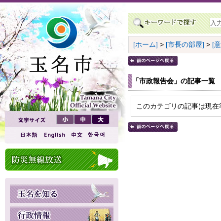
[ホーム]
>
[市長の部屋]
>
[
「市政報告会」の記事一覧
このカテゴリの記事は現在