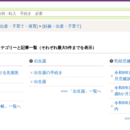
[出産・子育て・保育]
>
[妊娠・出産・子育て]
テゴリーと記事一覧（それぞれ最大5件までを表示）
出生届
乳幼児
ける先進医
出生届の手続き
令和8年
月児健
出生届
令和8年
>>> 「出生届」一覧へ
歳6か月
令和8年
手帳」一覧へ
内
>