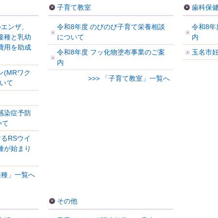
子育て教室
歯科保
ルエンザ、
令和8年度 のびのび子育て栄養相談
令和8年
接種と乳幼
について
内
費用を助成
令和8年度 フッ化物塗布事業のご案
玉名市
内
(MRワク
>>> 「子育て教室」一覧へ
ついて
感染症予防
いて
るRSウイ
種が始まり
防接種」一覧へ
その他