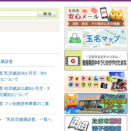
健康診査
度 乳児健診(4か月児・8か
診)について
度 幼児健診(1歳8か月児・3
児健診)について
度 フッ化物塗布事業のご案
>> 「乳幼児健康診査」一覧へ