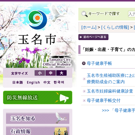
[ホーム]
>
[くらしの情報]
>
「妊娠・出産・子育て」のカ
母子健康手帳
玉名市生殖補助医療にお
療費助成金のご案内
玉名市妊婦歯科健康診査
母子健康手帳交付
>>> 「母子健康