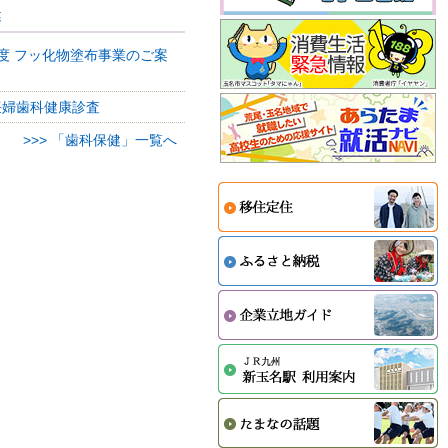
健
度 フッ化物塗布事業のご案
妊婦歯科健康診査
>>> 「歯科保健」一覧へ