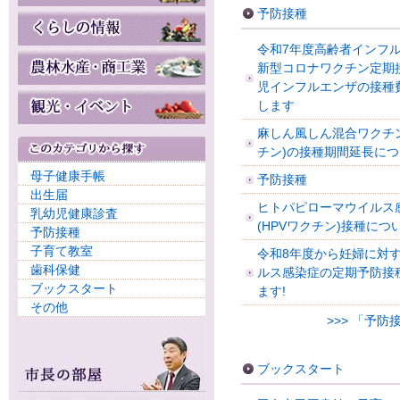
予防接種
令和7年度高齢者インフ
新型コロナワクチン定期
児インフルエンザの接種
します
麻しん風しん混合ワクチン
チン)の接種期間延長に
母子健康手帳
予防接種
出生届
ヒトパピローマウイルス
乳幼児健康診査
(HPVワクチン)接種につ
予防接種
子育て教室
令和8年度から妊婦に対す
歯科保健
ルス感染症の定期予防接
ブックスタート
ます!
その他
>>> 「予
ブックスタート