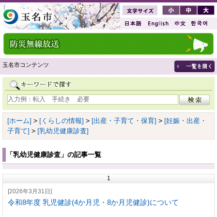
玉名市コンテンツ
[ホーム]
>
[くらしの情報]
>
[出産・子育て・保育]
>
[妊娠・出産・
子育て]
>
[乳幼児健康診査]
「乳幼児健康診査」の記事一覧
1
[2026年3月31日]
令和8年度 乳児健診(4か月児・8か月児健診)について