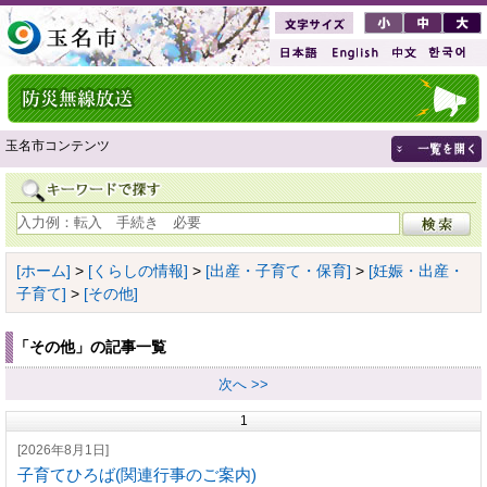
玉名市コンテンツ
[ホーム]
>
[くらしの情報]
>
[出産・子育て・保育]
>
[妊娠・出産・
子育て]
>
[その他]
「その他」の記事一覧
次へ >>
1
[2026年8月1日]
子育てひろば(関連行事のご案内)