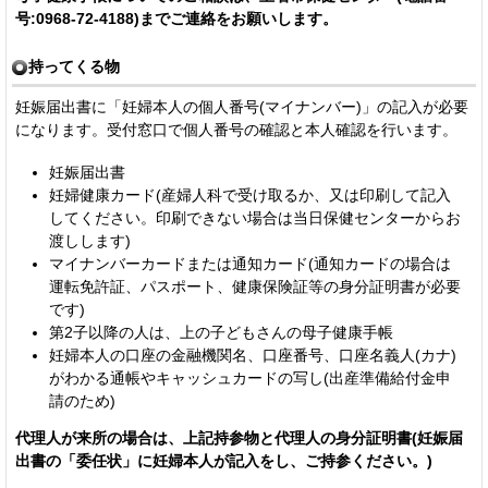
号:0968-72-4188)までご連絡をお願いします。
持ってくる物
妊娠届出書に「妊婦本人の個人番号(マイナンバー)」の記入が必要
になります。受付窓口で個人番号の確認と本人確認を行います。
妊娠届出書
妊婦健康カード(産婦人科で受け取るか、又は印刷して記入
してください。印刷できない場合は当日保健センターからお
渡しします)
マイナンバーカードまたは通知カード(通知カードの場合は
運転免許証、パスポート、健康保険証等の身分証明書が必要
です)
第2子以降の人は、上の子どもさんの母子健康手帳
妊婦本人の口座の金融機関名、口座番号、口座名義人(カナ)
がわかる通帳やキャッシュカードの写し(出産準備給付金申
請のため)
代理人が来所の場合は、上記持参物と代理人の身分証明書(妊娠届
出書の「委任状」に妊婦本人が記入をし、ご持参ください。)