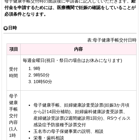
母子健康手帳交付時の面談後に申請書に記入していただきます。
給
付金を申請するためには、医療機関で妊娠の確認をしていることが
必須条件となります。
日時
表:母子健康手帳交付日時
項目
内容
毎週金曜日(祝日・祭日の場合はお休みになります)
9時
受付
9時50分
時間
10時50分
母子
健康
母子健康手帳、妊婦健康診査受診票(妊娠3か月頃
手帳
から計14回分補助)、妊婦歯科健康診査受診票、
交付
産婦健診受診票(2週間健診用1回分)、RSウイルス
内容
感染症予防接種予診票交付
(1人
玉名市の母子保健事業の説明、相談
1時
栄養・歯科相談