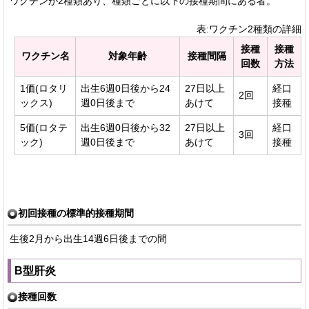
ワクチンが2種類あり、種類ごとに以下の接種期間にある者。
表:ワクチン2種類の詳細
接種
接種
ワクチン名
対象年齢
接種間隔
回数
方法
1価(ロタリ
出生6週0日後から24
27日以上
経口
2回
ックス)
週0日後まで
あけて
接種
5価(ロタテ
出生6週0日後から32
27日以上
経口
3回
ック)
週0日後まで
あけて
接種
初回接種の標準的接種期間
生後2月から出生14週6日後までの間
B型肝炎
接種回数