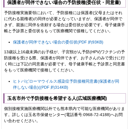
保護者が同伴できない場合の予防接種(委任状・同意書)
予防接種実施要領において、予防接種には保護者(父母またはそれ
に代わる親権者)の同伴が必要となっていますが、保護者が同伴で
きず、親族に同伴を依頼する場合は委任状が必要です。母子健康手
帳と予診票と委任状をもって医療機関で接種してください。
保護者が同伴できない場合の委任状(PDF 約93KB)
13歳以上16歳未満のお子様が、子宮頸がん予防(HPV)ワクチンの予
防接種を受ける際、保護者が同伴できず、お子さんのみで受けに行
く時には下記の同意書が必要です。母子健康手帳と予診票と同意書
をもって医療機関で接種してください。
ヒトパピローマウイルス感染症予防接種同意書(保護者が同
伴しない場合)((PDF 約314KB)
玉名市外で予防接種を希望する人(広域医療機関)
個別接種実施医療機関以外でも熊本県内で可能な医療機関がありま
す。詳しくは玉名市保健センター(電話番号:0968-72-4188)へお問
い合わせください。