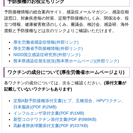
予防接種のお役立ちリンク
予防接種情報の総合案内サイト、感染症メールマガジン、感染症相
談窓口、対象疾患毎の対策、定期予防接種のしくみ、関係法令、役
立つ情報、健康被害救済のしくみ、審議会、検討会、感染研、海外
渡航と予防接種などは次のリンクよりご確認いただけます。
厚生労働省感染症情報(外部リンク)
厚生労働省予防接種情報(外部リンク)
NIDD国立感染症研究所(外部リンク)
熊本県感染症発生状況(熊本県ホームページ)(外部リンク)
ワクチンの成分について(厚生労働省ホームページより)
各ワクチンの成分については、次をご確認ください。
(添付文書が
記載していないワクチンもあります)
定期A類予防接種添付文書(ヒブ、五種混合、HPVワクチン、
日本脳炎)(PDF 約2MB)
インフルエンザ添付文書(PDF 約1MB)
新型コロナワクチン添付文書(PDF 約988KB)
高齢者肺炎球菌添付文書(PDF 約337KB)