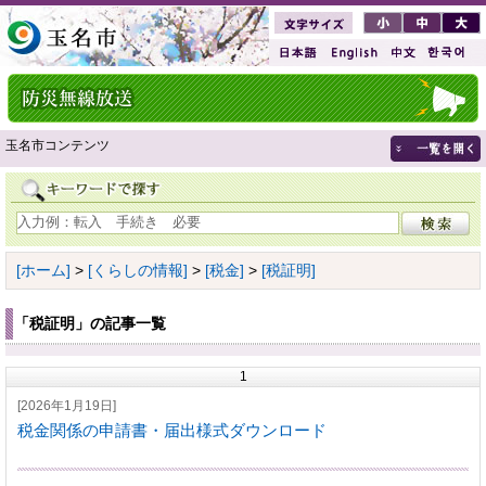
玉名市コンテンツ
[ホーム]
>
[くらしの情報]
>
[税金]
>
[税証明]
「税証明」の記事一覧
1
[2026年1月19日]
税金関係の申請書・届出様式ダウンロード