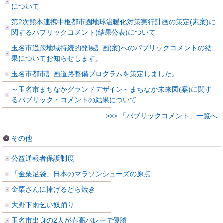
について
第2次熊本連携中枢都市圏地球温暖化対策実行計画の策定(素案)に
関するパブリックコメント(結果公表)について
玉名市過疎地域持続的発展計画(案)へのパブリックコメントの結
果についてお知らせします。
玉名市都市計画道路整備プログラムを策定しました。
～玉名市まちなかグランドデザイン～まちなか未来図(案)に関す
るパブリック・コメントの結果について
>>> 「パブリックコメント」一覧へ
その他
公益通報者保護制度
「金栗足袋」日本のマラソンシューズの原点
金栗さんに捧げるどら焼き
大野下雨乞い奴踊り
玉名市出身の2人が春高バレーで優勝