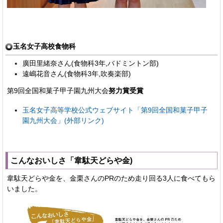
玉名女子高校食物科
廣田里緒奈さん(食物科3年,バドミントン部)
遠嶋花音さん(食物科3年,吹奏楽部)
第9回全国和菓子甲子園九州大会
努力賞受賞
玉名女子高等学校公式ウェブサイト「第9回全国和菓子甲子
園九州大会」(外部リンク)
こんなおいしさ「韋駄天どらや金)
韋駄天どらや金を、金栗さんのPRのため走り回る3人に食べてもら
いました。