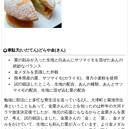
韋駄天(いだてん)どらや金(きん)
栗の刻みが入った生地と白あんにサツマイモを混ぜたあんの
絶妙なバランス
金メダルを意識した外観
熊本県産の栗、サツマイモ(カライモ)、薄力小麦粉を使用
試行錯誤したところ…生地の配合、あんの種類、あんとサツ
マイモの配合、生地に混ぜ込む栗の配合
勉強に部活にと多忙な寮生活を送っている2人。大津町と菊池市出
身ということもあって、金栗さんのことを知ったのは昨年の大河ド
ラマ放送決定後でしたが、地元の応援にもなるからと金栗さんを選
び、考え、試行錯誤しました。金栗さんの「金」と「栗」、金メダ
ルをかけていて、生地にも刻んだ栗が入っています。より金メダル