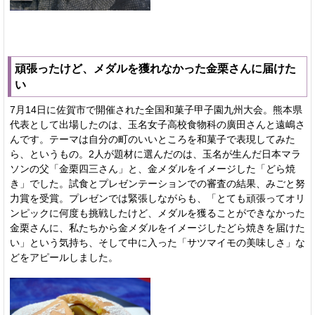
頑張ったけど、メダルを獲れなかった金栗さんに届けた
い
7月14日に佐賀市で開催された全国和菓子甲子園九州大会。熊本県
代表として出場したのは、玉名女子高校食物科の廣田さんと遠嶋さ
んです。テーマは自分の町のいいところを和菓子で表現してみた
ら、というもの。2人が題材に選んだのは、玉名が生んだ日本マラ
ソンの父「金栗四三さん」と、金メダルをイメージした「どら焼
き」でした。試食とプレゼンテーションでの審査の結果、みごと努
力賞を受賞。プレゼンでは緊張しながらも、「とても頑張ってオリ
ンピックに何度も挑戦したけど、メダルを獲ることができなかった
金栗さんに、私たちから金メダルをイメージしたどら焼きを届けた
い」という気持ち、そして中に入った「サツマイモの美味しさ」な
どをアピールしました。