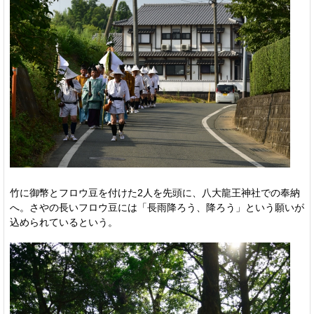
竹に御幣とフロウ豆を付けた2人を先頭に、八大龍王神社での奉納
へ。さやの長いフロウ豆には「長雨降ろう、降ろう」という願いが
込められているという。