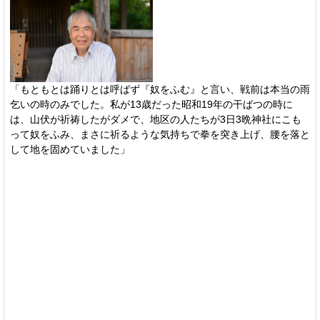
「もともとは踊りとは呼ばず『奴をふむ』と言い、戦前は本当の雨
乞いの時のみでした。私が13歳だった昭和19年の干ばつの時に
は、山伏が祈祷したがダメで、地区の人たちが3日3晩神社にこも
って奴をふみ、まさに祈るような気持ちで拳を突き上げ、腰を落と
して地を固めていました」