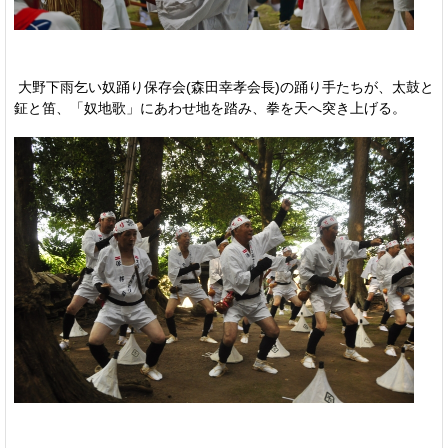
大野下雨乞い奴踊り保存会(森田幸孝会長)の踊り手たちが、太鼓と
鉦と笛、「奴地歌」にあわせ地を踏み、拳を天へ突き上げる。