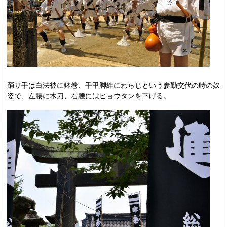
踊り手は白法被に鉢巻、手甲脚絆にわらじという参勤交代の時の奴
姿で、左腰に木刀、右腰にはヒョウタンを下げる。