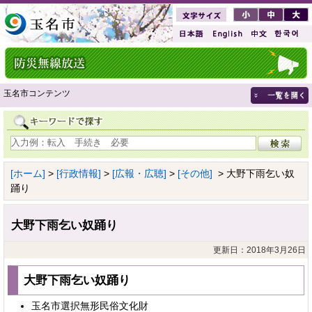
玉名市コンテンツ
[ホーム]
>
[行政情報]
>
[広報・広聴]
>
[その他]
> 大野下雨乞い奴
踊り
大野下雨乞い奴踊り
更新日：2018年3月26日
大野下雨乞い奴踊り
玉名市選択無形民俗文化財