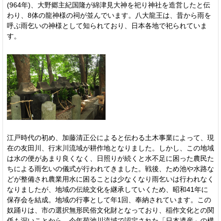
(964年)、大野郷主紀国隆が綿津見大神を祀り神社を造営したと伝
わり、8体の龍神様の祠が並んでいます。八大龍王は、昔から雨を
呼ぶ雨乞いの神様として知られており、日本各地で祀られていま
す。
江戸時代の初め、加藤清正公によると伝わる土木事業によって、現
在の友田川、行末川流域が耕作地となりました。しかし、この地域
は水の便があまり良くなく、日照りが続くと水不足に困った農民た
ちによる雨乞いの儀式が行われてきました。戦後、ため池や水路な
どが整備され農業用水に困ることは少なくなり雨乞いは行われなく
なりましたが、地域の伝統文化を継承していくため、昭和41年に
保存会を結成。地域の行事として年1回、奉納されています。この
奴踊りは、市の選択無形民俗文化財となっており、稲作文化との関
係も深いことから、今年菊池川流域で認定された「日本遺産」の構