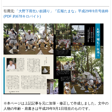
引用元:
「大野下雨乞い奴踊り」『広報たまな』平成29年9月号抜粋
(PDF 約678キロバイト)
※本ページは上記記事を元に加筆・修正して作成しました。文中の
人物の年齢・肩書きは平成29年9月1日現在のものです。