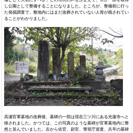
し公園として整備することになりました。ところが、整備前に行っ
た発掘調査で、敷地内にはまだ改葬されていない人骨が残されてい
ることがわかりました。
高瀬官軍墓地の改葬後、墓碑の一部は現在三ツ川にある光蓮寺へと
移されました。かつては、この写真のような墓碑が官軍墓地内に整
然と並んでいました。左から佐官、尉官、警視庁巡査、兵卒の墓碑