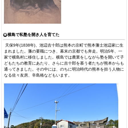
横島で私塾を開き人を育てた
天保9年(1838年)、池辺吉十郎は熊本の京町で熊本藩士池辺家に生
まれました。藩の要職につき、幕末の京都でも奔走。明治5年、一
家で横島村に移住しました。横島では農業をしながら塾を開いて子
どもたちの教育にあたり、さらに吉十郎を慕う者たちが熊本からも
通ってきました。その中には、のちに明治時代の熊本を担う人物に
なる佐々友房、辛島格などもいます。