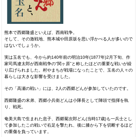
熊本で西郷隆盛といえば、西南戦争。
そして、その激戦地、熊本城や田原坂を思い浮かべる人が多いので
はないでしょうか。
実は玉名でも、今から約140年前の明治10年(1877年)2月下旬、作
家司馬遼太郎が西南戦争の“関ヶ原”と称したほどの重要な戦いが繰
り広げられました。村やまちが戦場になったことで、玉名の人々の
暮らしは大きな影響を受けました。
その「高瀬の戦い」には、2人の西郷どんが参加していたのです。
西郷隆盛の末弟、西郷小兵衛どんは小隊長として陣頭で指揮を執
り、戦死。
奄美大島で生まれた息子、西郷菊次郎どん(当時17歳)も一兵士とし
て参加したこの戦いで右足を撃たれ、後に膝から下を切断するほど
の重傷を負っています。