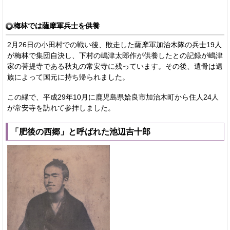
梅林では薩摩軍兵士を供養
2月26日の小田村での戦い後、敗走した薩摩軍加治木隊の兵士19人
が梅林で集団自決し、下村の嶋津太郎作が供養したとの記録が嶋津
家の菩提寺である秋丸の常安寺に残っています。その後、遺骨は遺
族によって国元に持ち帰られました。
この縁で、平成29年10月に鹿児島県姶良市加治木町から住人24人
が常安寺を訪れて参拝しました。
「肥後の西郷」と呼ばれた池辺吉十郎