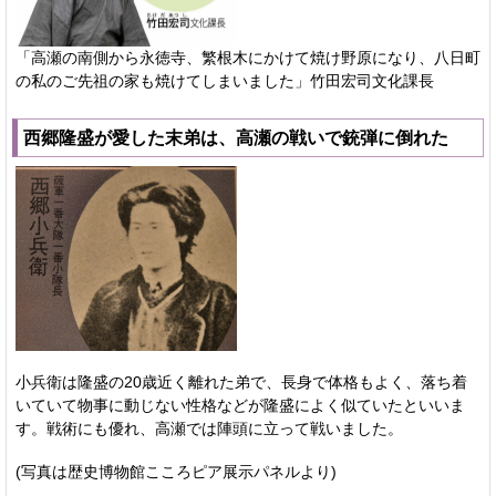
「高瀬の南側から永徳寺、繁根木にかけて焼け野原になり、八日町
の私のご先祖の家も焼けてしまいました」竹田宏司文化課長
西郷隆盛が愛した末弟は、高瀬の戦いで銃弾に倒れた
小兵衛は隆盛の20歳近く離れた弟で、長身で体格もよく、落ち着
いていて物事に動じない性格などが隆盛によく似ていたといいま
す。戦術にも優れ、高瀬では陣頭に立って戦いました。
(写真は歴史博物館こころピア展示パネルより)