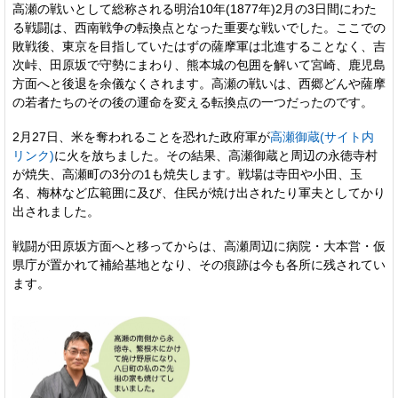
高瀬の戦いとして総称される明治10年(1877年)2月の3日間にわた
る戦闘は、西南戦争の転換点となった重要な戦いでした。ここでの
敗戦後、東京を目指していたはずの薩摩軍は北進することなく、吉
次峠、田原坂で守勢にまわり、熊本城の包囲を解いて宮崎、鹿児島
方面へと後退を余儀なくされます。高瀬の戦いは、西郷どんや薩摩
の若者たちのその後の運命を変える転換点の一つだったのです。
2月27日、米を奪われることを恐れた政府軍が
高瀬御蔵(サイト内
リンク)
に火を放ちました。その結果、高瀬御蔵と周辺の永徳寺村
が焼失、高瀬町の3分の1も焼失します。戦場は寺田や小田、玉
名、梅林など広範囲に及び、住民が焼け出されたり軍夫としてかり
出されました。
戦闘が田原坂方面へと移ってからは、高瀬周辺に病院・大本営・仮
県庁が置かれて補給基地となり、その痕跡は今も各所に残されてい
ます。