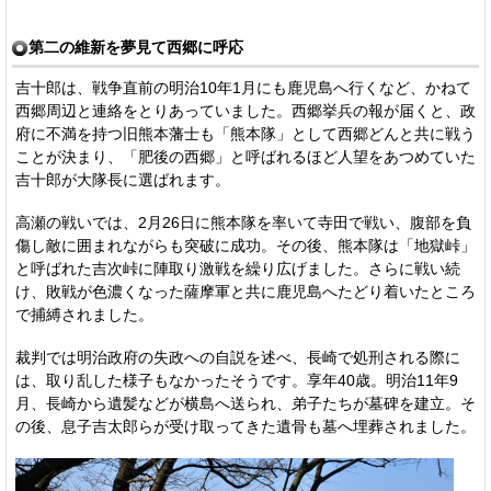
第二の維新を夢見て西郷に呼応
吉十郎は、戦争直前の明治10年1月にも鹿児島へ行くなど、かねて
西郷周辺と連絡をとりあっていました。西郷挙兵の報が届くと、政
府に不満を持つ旧熊本藩士も「熊本隊」として西郷どんと共に戦う
ことが決まり、「肥後の西郷」と呼ばれるほど人望をあつめていた
吉十郎が大隊長に選ばれます。
高瀬の戦いでは、2月26日に熊本隊を率いて寺田で戦い、腹部を負
傷し敵に囲まれながらも突破に成功。その後、熊本隊は「地獄峠」
と呼ばれた吉次峠に陣取り激戦を繰り広げました。さらに戦い続
け、敗戦が色濃くなった薩摩軍と共に鹿児島へたどり着いたところ
で捕縛されました。
裁判では明治政府の失政への自説を述べ、長崎で処刑される際に
は、取り乱した様子もなかったそうです。享年40歳。明治11年9
月、長崎から遺髪などが横島へ送られ、弟子たちが墓碑を建立。そ
の後、息子吉太郎らが受け取ってきた遺骨も墓へ埋葬されました。