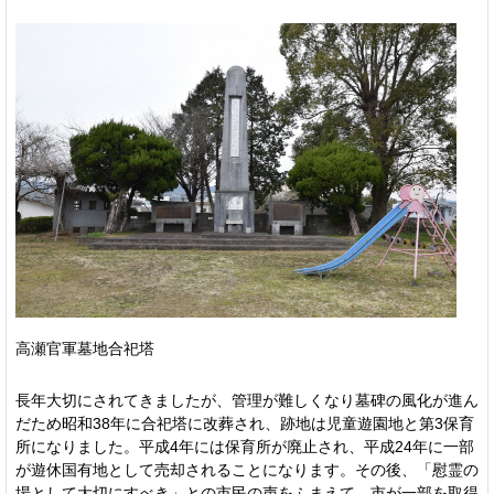
高瀬官軍墓地合祀塔
長年大切にされてきましたが、管理が難しくなり墓碑の風化が進ん
だため昭和38年に合祀塔に改葬され、跡地は児童遊園地と第3保育
所になりました。平成4年には保育所が廃止され、平成24年に一部
が遊休国有地として売却されることになります。その後、「慰霊の
場として大切にすべき」との市民の声をふまえて、市が一部を取得