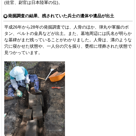
(佐官、尉官は日本陸軍の位)。
発掘調査の結果、残されていた兵士の遺体や遺品が出土
平成26年から28年の発掘調査では、人骨のほか、弾丸や軍服のボ
タン、ベルトの金具などが出土。また、墓地周辺には氏名が明らか
な墓碑がまだ残っていることがわかりました。人骨は、溝のような
穴に寝かせた状態や、一人分の穴を掘り、甕棺に埋葬された状態で
見つかっています。