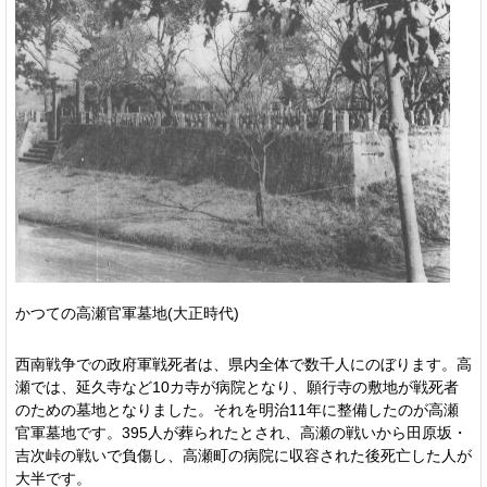
かつての高瀬官軍墓地(大正時代)
西南戦争での政府軍戦死者は、県内全体で数千人にのぼります。高
瀬では、延久寺など10カ寺が病院となり、願行寺の敷地が戦死者
のための墓地となりました。それを明治11年に整備したのが高瀬
官軍墓地です。395人が葬られたとされ、高瀬の戦いから田原坂・
吉次峠の戦いで負傷し、高瀬町の病院に収容された後死亡した人が
大半です。