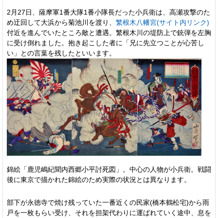
2月27日、薩摩軍1番大隊1番小隊長だった小兵衛は、高瀬攻撃のた
め迂回して大浜から菊池川を渡り、
繁根木八幡宮(サイト内リンク)
付近を進んでいたところ敵と遭遇。繁根木川の堤防上で銃弾を左胸
に受け倒れました。抱き起こした者に「兄に先立つことが心苦し
い」との言葉を残したといいます。
錦絵「鹿児嶋紀聞内西郷小平討死図」。中心の人物が小兵衛。戦闘
後に東京で描かれた錦絵のため実際の状況とは異なります。
部下が永徳寺で焼け残っていた一番近くの民家(橋本鶴松宅)から雨
戸を一枚もらい受け、それを担架代わりに運ばれていく途中、息を