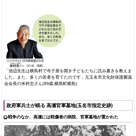
「池辺先生は横島村で寺子屋を開き子どもたちに読み書きを教えま
した。また、多くの若者を育てたのです」元玉名市文化財保護審議
会会長の米村忠さん(89歳,横島町横島)
政府軍兵士が眠る 高瀬官軍墓地(玉名市指定史跡)
戦争のなか、高瀬には戦傷者の病院、官軍墓地が置かれた