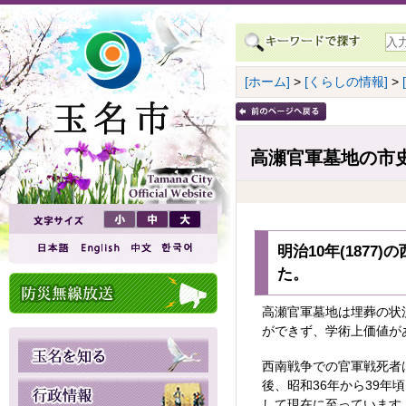
[ホーム]
>
[くらしの情報]
>
高瀬官軍墓地の市
明治10年(187
た。
高瀬官軍墓地は埋葬の状
ができず、学術上価値が
西南戦争での官軍戦死者
後、昭和36年から39
して現在に至っています