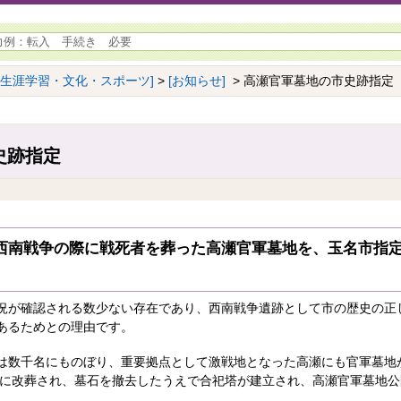
[生涯学習・文化・スポーツ]
>
[お知らせ]
> 高瀬官軍墓地の市史跡指定
史跡指定
7)の西南戦争の際に戦死者を葬った高瀬官軍墓地を、玉名市指
況が確認される数少ない存在であり、西南戦争遺跡として市の歴史の正
あるためとの理由です。
は数千名にものぼり、重要拠点として激戦地となった高瀬にも官軍墓地
年頃に改葬され、墓石を撤去したうえで合祀塔が建立され、高瀬官軍墓地
。