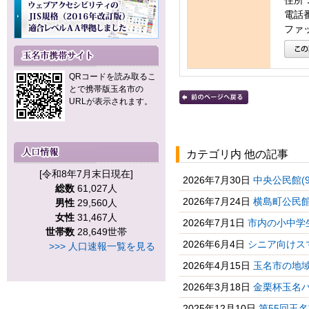
住所：
電話番号
ファッ
QRコードを読み取るこ
とで携帯版玉名市の
URLが表示されます。
カテゴリ内 他の記事
[令和8年7月末日現在]
2026年7月30日
中央公民館(
総数
61,027人
2026年7月24日
横島町公民館
男性
29,560人
女性
31,467人
2026年7月1日
市内の小中学
世帯数
28,649世帯
2026年6月4日
シニア向けス
>>> 人口速報一覧を見る
2026年4月15日
玉名市の地域
2026年3月18日
金栗杯玉名
2025年12月10日
第55回玉