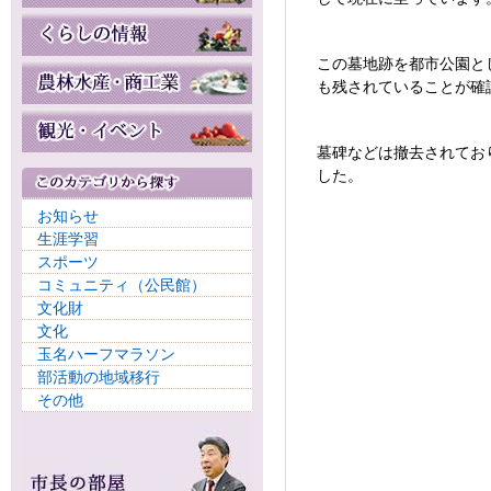
この墓地跡を都市公園と
も残されていることが確
墓碑などは撤去されてお
した。
お知らせ
生涯学習
スポーツ
コミュニティ（公民館）
文化財
文化
玉名ハーフマラソン
部活動の地域移行
その他