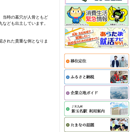
、当時の墓穴が人骨ともど
丸なども出土しています。
認された貴重な例となりま