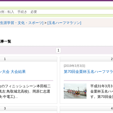
[生涯学習・文化・スポーツ]
>
[玉名ハーフマラソン]
記事一覧
1
1
2
[2019年3月3日]
ン大会 大会結果
第70回金栗杯玉名ハーフマ
会のフィニッシュシーン本田桜二
平成31年3月
真左:鳥取城北高校)、岡原仁志選
金栗杯玉名ハ
:中電工)...
す。第70回金栗
3
4