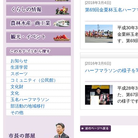
[2018年3月4日]
第69回金栗杯玉名ハー
平成30年
金栗杯玉
す。第69
お知らせ
[2016年3月6日]
生涯学習
ハーフマラソンの様子を
スポーツ
コミュニティ（公民館）
文化財
平成28年
文化
た、第67
玉名ハーフマラソン
の様子です
部活動の地域移行
その他