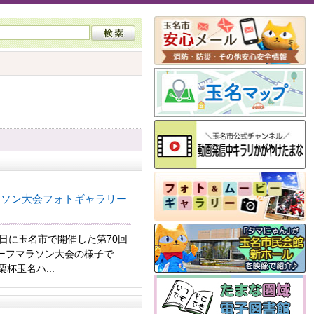
ラソン大会フォトギャラリー
3日に玉名市で開催した第70回
ーフマラソン大会の様子で
杯玉名ハ...