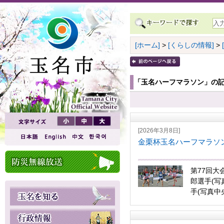
[ホーム]
>
[くらしの情報]
>
「玉名ハーフマラソン」の
[2026年3月8日]
金栗杯玉名ハーフマラソ
第77回大
郎選手(写
手(写真中央