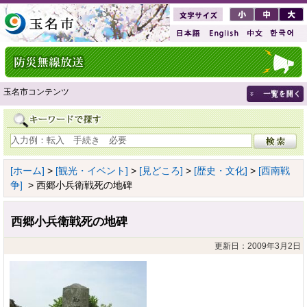
玉名市コンテンツ
[ホーム]
>
[観光・イベント]
>
[見どころ]
>
[歴史・文化]
>
[西南戦
争]
> 西郷小兵衛戦死の地碑
西郷小兵衛戦死の地碑
更新日：2009年3月2日