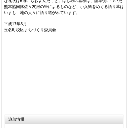
な礼状は6通にもおよんだこと。はじめの墓標は、薩軍側についた
熊本協同隊佐々友房の筆によるものなど、小兵衛をめぐる語り草は
いまも土地の人々に語り継がれています。
平成17年3月
玉名町校区まちづくり委員会
追加情報