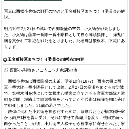
写真は西郷小兵衛の戦死の地碑と玉名町校区まちづくり委員会の解
説。
明治10年2月27日の戦いで西郷隆盛の末弟、小兵衛が戦死しまし
た。小兵衛は薩軍一番隊一番小隊長として自ら陣頭指揮し、弾丸に
胸を貫かれて壮絶な戦死をとげました。記念碑は繁根木川下流にあ
ります。
玉名町校区まちづくり委員会の解説の内容
22 西郷小兵衛(さいごうこへえ)戦死の地
西郷小兵衛は西郷隆盛の末弟。明治10年(1877)、西南の役に薩
軍一番大隊一番小隊長として出陣。2月27日の高瀬をめぐる攻防戦
で、繁根木川を境にして繁根木八幡宮に立てこもる官軍大部隊と激
戦を展開、堤防上で陣頭指揮をとっていた小兵衛は銃弾を胸に受け
て戦死しました。31歳の若さでした。
銃弾に倒れた小兵衛を担ぎだすために、薩摩兵たちが橋本鶴松家
から雨戸1枚を貰い受け、それに乗せて高瀬川を渡り、桃田方面へ
向かったこと。戦後、小兵衛夫人松子から橋本家に寄せられた丁寧