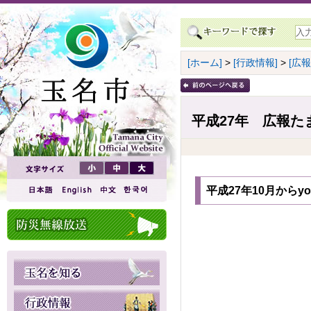
[ホーム]
>
[行政情報]
>
[広
平成27年 広報た
平成27年10月からy