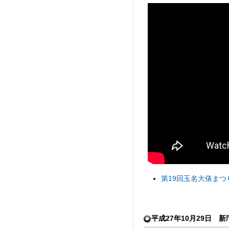
第19回玉名大俵まつ
平成27年10月29日 