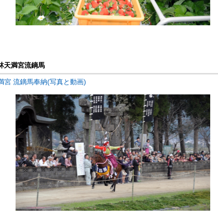
梅林天満宮流鏑馬
満宮 流鏑馬奉納(写真と動画)