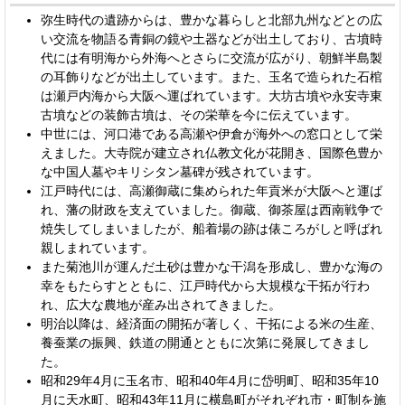
弥生時代の遺跡からは、豊かな暮らしと北部九州などとの広
い交流を物語る青銅の鏡や土器などが出土しており、古墳時
代には有明海から外海へとさらに交流が広がり、朝鮮半島製
の耳飾りなどが出土しています。また、玉名で造られた石棺
は瀬戸内海から大阪へ運ばれています。大坊古墳や永安寺東
古墳などの装飾古墳は、その栄華を今に伝えています。
中世には、河口港である高瀬や伊倉が海外への窓口として栄
えました。大寺院が建立され仏教文化が花開き、国際色豊か
な中国人墓やキリシタン墓碑が残されています。
江戸時代には、高瀬御蔵に集められた年貢米が大阪へと運ば
れ、藩の財政を支えていました。御蔵、御茶屋は西南戦争で
焼失してしまいましたが、船着場の跡は俵ころがしと呼ばれ
親しまれています。
また菊池川が運んだ土砂は豊かな干潟を形成し、豊かな海の
幸をもたらすとともに、江戸時代から大規模な干拓が行わ
れ、広大な農地が産み出されてきました。
明治以降は、経済面の開拓が著しく、干拓による米の生産、
養蚕業の振興、鉄道の開通とともに次第に発展してきまし
た。
昭和29年4月に玉名市、昭和40年4月に岱明町、昭和35年10
月に天水町、昭和43年11月に横島町がそれぞれ市・町制を施