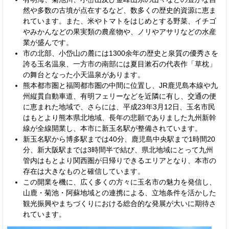
然や多数の古墳が点在するなど、数多くの歴史的資源に恵ま
れています。また、米やトマトをはじめとする野菜、イチゴ
やみかんなどの果実類の農産物や、ノリやアサリなどの水産
業が盛んです。
市の北部、小岱山の麓には1300余年の歴史と泉質の優秀さを
誇る玉名温泉、一方市の南部には夏目漱石の代表作「草枕」
の舞台となった小天温泉があります。
熊本都市圏と福岡都市圏の中間に位置し、JR鹿児島本線や九
州縦貫自動車道、有明フェリーなどを近隣に有し、交通の便
に恵まれた地域で、さらには、平成23年3月12日、玉名市民
はもとより熊本県北地域、長年の悲願でありました九州新幹
線が全線開業し、本市に新玉名駅が整備されています。
新玉名駅から博多駅までは40分、鹿児島中央駅まで1時間20
分、新大阪駅までは3時間半で結び、県北地域にとって九州
管内はもとより関西圏が日帰りできるエリアとなり、本市の
存在は大きなものと確信しています。
この開業を機に、広く多くの方々に玉名市の魅力を発信し、
山鹿・菊池・阿蘇地域との連携による、立地条件を活かした
観光振興やまちづくりにおける総合的な発展が大いに期待さ
れています。