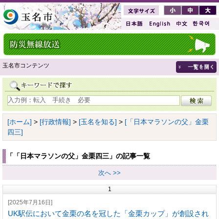
玉名市コンテンツ
[ホーム]
>
[行政情報]
>
[玉名を知る]
>
[「日本マラソンの父」金栗
四三]
「「日本マラソンの父」金栗四三」の記事一覧
次へ >>
1
[2025年7月16日]
UK駅伝において金栗の名を冠した「金栗カップ」が創設され