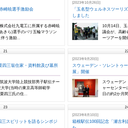
[2023年10月26日]
 赤崎暁選手激励会
「玉名型ウェルネスツーリズ
しました
、株式会社九電工に所属する赤崎暁
10月14日、
 あきら)選手のパリ五輪マラソン
議会が、高齢
伴う激励...
ーツアーを開催
21
2
[2023年9月20日]
栗四三翁住家・資料館及び墓所
スウェーデン・ソレントゥー
展」開催
、筑波大学陸上競技部男子駅伝チー
スウェーデン
波大学(当時の東京高等師範学
ャーセンターに
栗四三氏の住...
日の約2か月間「
23
2
[2023年8月10日]
栗四三スピリットを語るシンポジ
箱根駅伝100回記念「瀬古
た