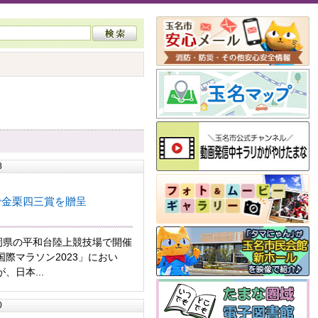
8
で金栗四三賞を贈呈
福岡県の平和台陸上競技場で開催
際マラソン2023」におい
、日本...
0