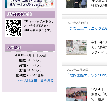
町の勝俣
料館及び墓
QRコードを読み取るこ
[2023年2月16日]
とで携帯版玉名市の
「金栗四三マラニック20
URLが表示されます。
令和5年1
ん」地域
ック2023
[令和8年7月末日現在]
総数
61,027人
男性
29,560人
[2022年12月16日]
女性
31,467人
「福岡国際マラソン202
世帯数
28,649世帯
>>> 人口速報一覧を見る
12月4日
された「福
て、藏原市