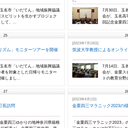
、玉名市「いだてん」地域振興協議
7月30日、
栗スピリットを生かすプロジェク
会が、玉名高
して、...
回記念金栗四三
25
2
[2023年7月19日]
リズム」モニターツアーを開催
筑波大学教授によるオンライ
、玉名市「いだてん」地域振興協議
7月14日、
齢者を対象とした日帰りモニター
会が、金栗ス
催しまし...
トの教育分野の
27
2
[2023年4月1日]
町長訪問
金栗四三マラニック2023の
、金栗四三ゆかりの地神奈川県箱根
「金栗四三マラニック2023