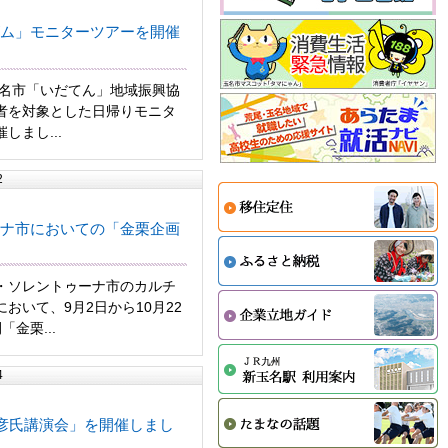
ム」モニターツアーを開催
玉名市「いだてん」地域振興協
者を対象とした日帰りモニタ
しまし...
2
ナ市においての「金栗企画
・ソレントゥーナ市のカルチ
おいて、9月2日から10月22
金栗...
4
利彦氏講演会」を開催しまし