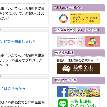
玉名市「いだてん」地域振興協議
等学校において、箱根駅伝100
スピ...
6
ン授業を開催しました
玉名市「いだてん」地域振興協議
ピリットを生かすプロジェク
箱根町（観光協会公式サイト）
一環...
8
様子はこちらから
」の様子を動画にて公開中金栗四