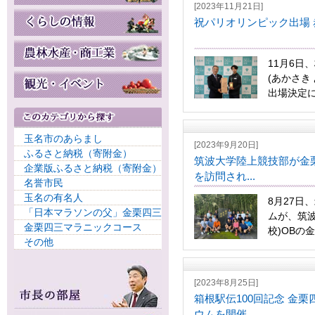
[2023年11月21日]
祝パリオリンピック出場
11月6日
(あかさき
出場決定に
玉名市のあらまし
[2023年9月20日]
ふるさと納税（寄附金）
筑波大学陸上競技部が金
企業版ふるさと納税（寄附金）
を訪問され...
名誉市民
玉名の有名人
8月27日
「日本マラソンの父」金栗四三
ムが、筑
金栗四三マラニックコース
校)OBの金
その他
[2023年8月25日]
箱根駅伝100回記念 金
ウムを開催...