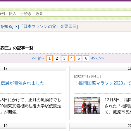
名を知る]
>
[「日本マラソンの父」金栗四三]
栗四三」の記事一覧
<< 前へ
1
2
3
4
5
6
次へ >>
17
1
[2023年12月4日]
駅伝展が開催されました
「福岡国際マラソン2023」
ら3日にかけて、正月の風物詩でも
12月3日、
00回東京箱根間往復大学駅伝競走
された「福岡国
」が開催...
て、藏原市長が
19
2