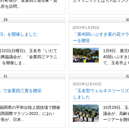
浩行町長が、金栗四三翁住家・資
三マラニックとは?(下記リンクよ
所を訪問...
29
3
[2023年1月26日]
23」を開催しました
「第40回いぶすき菜の花マ
ーを贈呈
月22日(日曜日)、玉名市「いだて
1月8日、鹿
振興協議会が、「金栗四三マラニ
40回いぶす
」を開催しま...
て、玉名市より
31
3
[2022年12月14日]
2」で金栗四三賞を贈呈
「玉名型ウェルネスツーリズ
しました
、福岡県の平和台陸上競技場で開催
10月29日、
岡国際マラソン2022」におい
議会が、高齢
長が、日本...
ーツアーを開催