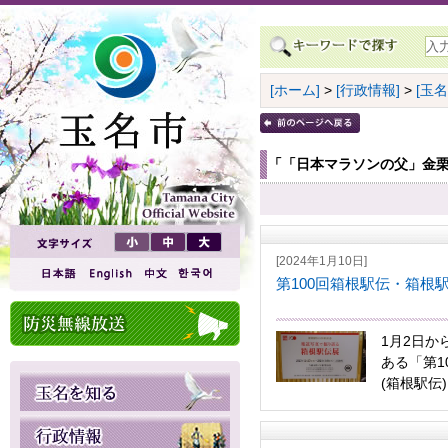
[ホーム]
>
[行政情報]
>
[玉
「「日本マラソンの父」金
[2024年1月10日]
第100回箱根駅伝・箱根
1月2日か
ある「第1
(箱根駅伝)