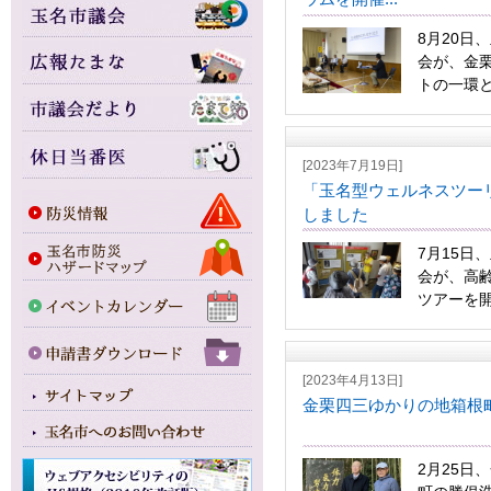
8月20日
会が、金
トの一環と
[2023年7月19日]
「玉名型ウェルネスツー
しました
7月15日
会が、高
ツアーを開
[2023年4月13日]
金栗四三ゆかりの地箱根
2月25日