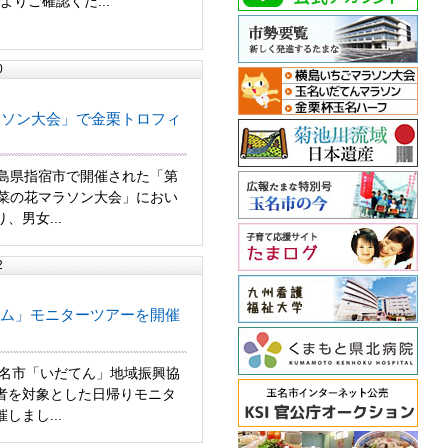
りご確認くだ...
0
ラソン大会」で金栗トロフィ
児島県指宿市で開催された「第
き菜の花マラソン大会」におい
、男女...
2
ム」モニターツアーを開催
玉名市「いだてん」地域振興協
者を対象とした日帰りモニタ
しまし...