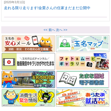
[2020年3月1日]
走れる限り走ります!金栗さんの住家まだまだ公開中
<< 前へ
次へ >>