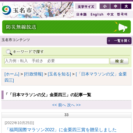
玉名市コンテンツ
[ホーム]
>
[行政情報]
>
[玉名を知る]
>
[「日本マラソンの父」金栗
四三]
「「日本マラソンの父」金栗四三」の記事一覧
<< 前へ
次へ >>
33
[2022年10月25日]
「福岡国際マラソン2022」に金栗四三賞を贈呈しました